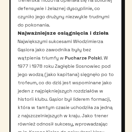
trenerska filozofia opierała się na solidnej
defensywie i żelaznej dyscyplinie, co
czyniło jego drużyny niezwykle trudnymi
do pokonania.
Najważniejsze osiągnięcia i dzieła
Największymi sukcesami Włodzimierza
Gąsiora jako zawodnika były bez
wątpienia triumfy w
Pucharze Polski
. W
1977 i 1978 roku Zagłębie Sosnowiec pod
jego wodzą (jako kapitana) sięgnęło po to
trofeum, co do dziś jest wspominane jako
jeden z najpiękniejszych rozdziałów w
historii klubu. Gąsior był liderem formacji,
która w tamtym czasie uchodziła za jedną
z najszczelniejszych w kraju. Jako trener
również odnosił sukcesy, wprowadzając