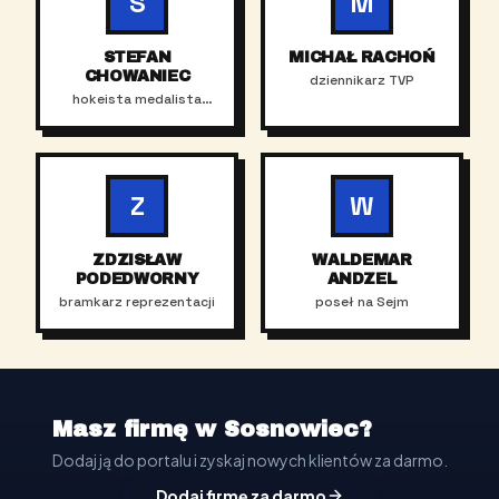
S
M
STEFAN
MICHAŁ RACHOŃ
CHOWANIEC
dziennikarz TVP
hokeista medalista
olimpijski
Z
W
ZDZISŁAW
WALDEMAR
PODEDWORNY
ANDZEL
bramkarz reprezentacji
poseł na Sejm
Masz firmę w Sosnowiec?
Dodaj ją do portalu i zyskaj nowych klientów za darmo.
Dodaj firmę za darmo