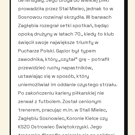
defensywy. Jego droga do wielkiej piłki
prowadziła przez Stal Mielec, jednak to w
Sosnowcu rozwinął skrzydła. W barwach
Zagłębia rozegrał setki spotkań, będąc
opoką drużyny w latach 70., kiedy to klub
święcił swoje największe triumfy w
Pucharze Polski. Gąsior był typem
zawodnika, który „czytał” grę – potrafił
przewidzieć ruchy napastników,
ustawiając się w sposób, który
uniemożliwiał im oddanie czystego strzału.
Po zakończeniu kariery piłkarskiej nie
zerwał z futbolem. Został cenionym
trenerem, pracując m.in. w Stali Mielec,
Zagłębiu Sosnowiec, Koronie Kielce czy
KSZO Ostrowiec Świętokrzyski. Jego