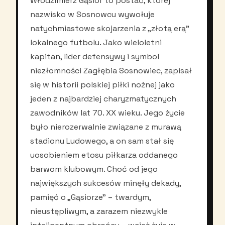
Włodzimierz Gąsior to postać, której
nazwisko w Sosnowcu wywołuje
natychmiastowe skojarzenia z „złotą erą”
lokalnego futbolu. Jako wieloletni
kapitan, lider defensywy i symbol
niezłomności Zagłębia Sosnowiec, zapisał
się w historii polskiej piłki nożnej jako
jeden z najbardziej charyzmatycznych
zawodników lat 70. XX wieku. Jego życie
było nierozerwalnie związane z murawą
stadionu Ludowego, a on sam stał się
uosobieniem etosu piłkarza oddanego
barwom klubowym. Choć od jego
największych sukcesów minęły dekady,
pamięć o „Gąsiorze” – twardym,
nieustępliwym, a zarazem niezwykle