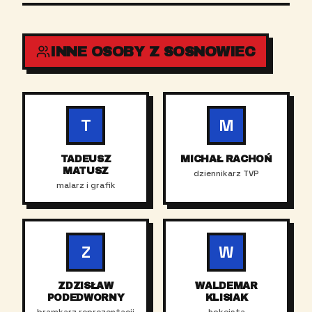
INNE OSOBY Z SOSNOWIEC
T
M
TADEUSZ
MICHAŁ RACHOŃ
MATUSZ
dziennikarz TVP
malarz i grafik
Z
W
ZDZISŁAW
WALDEMAR
PODEDWORNY
KLISIAK