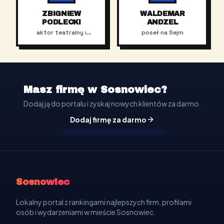
ZBIGNIEW
WALDEMAR
PODLECKI
ANDZEL
aktor teatralny i
poseł na Sejm
filmowy
Masz firmę w Sosnowiec?
Dodaj ją do portalu i zyskaj nowych klientów za darmo.
Dodaj firmę za darmo
Sosnowiec
Lokalny portal z rankingami najlepszych firm, profilami
osób i wydarzeniami w mieście Sosnowiec.