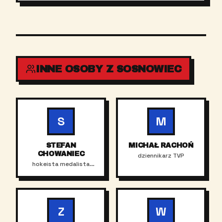
INNE OSOBY Z SOSNOWIEC
S
M
STEFAN
MICHAŁ RACHOŃ
CHOWANIEC
dziennikarz TVP
hokeista medalista
olimpijski
Z
W