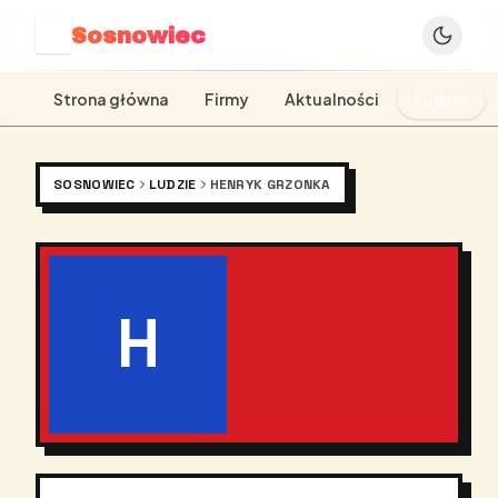
Sosnowiec
S
Strona główna
Firmy
Aktualności
Ludzie
SOSNOWIEC
LUDZIE
HENRYK GRZONKA
H