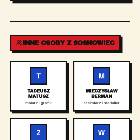
INNE OSOBY Z SOSNOWIEC
T
M
TADEUSZ
MIECZYSŁAW
MATUSZ
BERMAN
malarz i grafik
rzeźbiarz i medalier
Z
W