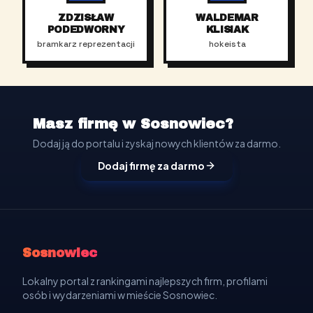
ZDZISŁAW
WALDEMAR
PODEDWORNY
KLISIAK
bramkarz reprezentacji
hokeista
Masz firmę w Sosnowiec?
Dodaj ją do portalu i zyskaj nowych klientów za darmo.
Dodaj firmę za darmo
Sosnowiec
Lokalny portal z rankingami najlepszych firm, profilami
osób i wydarzeniami w mieście Sosnowiec.