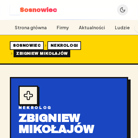
Sosnowiec
S
Strona główna
Firmy
Aktualności
Ludzie
SOSNOWIEC
NEKROLOGI
ZBIGNIEW MIKOŁAJÓW
NEKROLOG
ZBIGNIEW
MIKOŁAJÓW