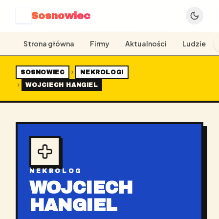
Sosnowiec
S
Strona główna
Firmy
Aktualności
Ludzie
SOSNOWIEC
NEKROLOGI
WOJCIECH HANGIEL
NEKROLOG
WOJCIECH
HANGIEL