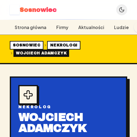
Sosnowiec
S
Strona główna
Firmy
Aktualności
Ludzie
SOSNOWIEC
NEKROLOGI
WOJCIECH ADAMCZYK
NEKROLOG
WOJCIECH
ADAMCZYK