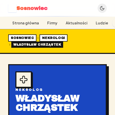
Sosnowiec
S
Strona główna
Firmy
Aktualności
Ludzie
SOSNOWIEC
NEKROLOGI
WŁADYSŁAW CHRZĄSTEK
NEKROLOG
WŁADYSŁAW
CHRZĄSTEK