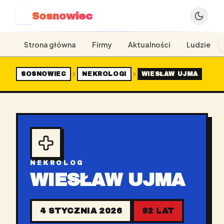
Sosnowiec
S
Strona główna
Firmy
Aktualności
Ludzie
SOSNOWIEC
NEKROLOGI
WIESŁAW UJMA
NEKROLOG
WIESŁAW UJMA
4 STYCZNIA 2026
92 LAT