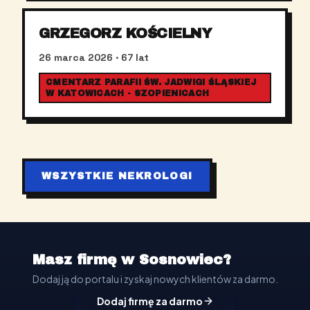
GRZEGORZ KOŚCIELNY
26 marca 2026
· 67 lat
CMENTARZ PARAFII ŚW. JADWIGI ŚLĄSKIEJ
W KATOWICACH - SZOPIENICACH
WSZYSTKIE NEKROLOGI
Masz firmę w Sosnowiec?
Dodaj ją do portalu i zyskaj nowych klientów za darmo.
Dodaj firmę za darmo