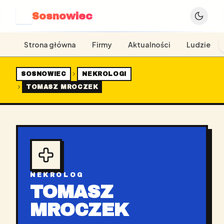
Sosnowiec
S
Strona główna
Firmy
Aktualności
Ludzie
SOSNOWIEC
NEKROLOGI
TOMASZ MROCZEK
NEKROLOG
TOMASZ
MROCZEK