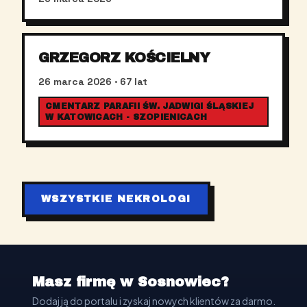
GRZEGORZ KOŚCIELNY
26 marca 2026
· 67 lat
CMENTARZ PARAFII ŚW. JADWIGI ŚLĄSKIEJ
W KATOWICACH - SZOPIENICACH
WSZYSTKIE NEKROLOGI
Masz firmę w Sosnowiec?
Dodaj ją do portalu i zyskaj nowych klientów za darmo.