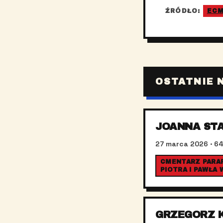
ŹRÓDŁO:
EC
OSTATNIE 
JOANNA ST
27 marca 2026
· 64
CMENTARZ PARAF
PIOTRA I PAWŁA
GRZEGORZ 