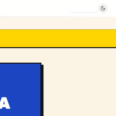
Dodaj firmę
A