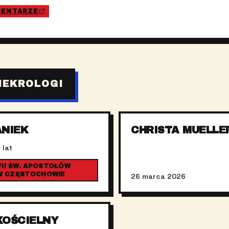
MENTARZE
NEKROLOGI
ANIEK
CHRISTA MUELLE
 lat
II ŚW. APOSTOŁÓW
 W CZĘSTOCHOWIE
26 marca 2026
KOŚCIELNY