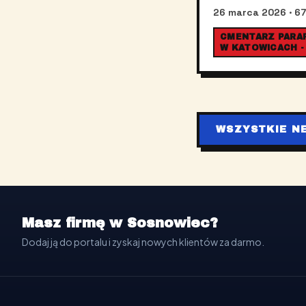
26 marca 2026
· 67
CMENTARZ PARAFI
W KATOWICACH -
WSZYSTKIE N
Masz firmę w Sosnowiec?
Dodaj ją do portalu i zyskaj nowych klientów za darmo.