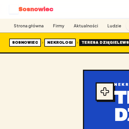
Sosnowiec
S
Strona główna
Firmy
Aktualności
Ludzie
SOSNOWIEC
NEKROLOGI
TERESA DZIĘGIELEW
NEK
T
D