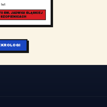
 lat
I ŚW. JADWIGI ŚLĄSKIEJ
 SZOPIENICACH
EKROLOGI