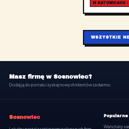
W KATOWICACH -
WSZYSTKIE N
Masz firmę w Sosnowiec?
Dodaj ją do portalu i zyskaj nowych klientów za darmo.
Popularne
Sosnowiec
Warsztaty 
Lokalny portal z rankingami najlepszych firm,