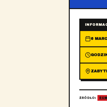
INFORMAC
6 MARC
GODZIN
ZABYT
ŹRÓDŁO:
EC