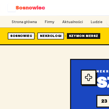
Sosnowiec
S
Strona główna
Firmy
Aktualności
Ludzie
SOSNOWIEC
NEKROLOGI
SZYMON MERSZ
NEK
S
23