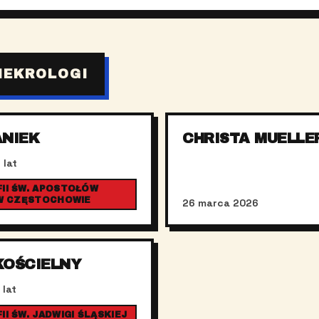
NEKROLOGI
ANIEK
CHRISTA MUELLE
 lat
II ŚW. APOSTOŁÓW
 W CZĘSTOCHOWIE
26 marca 2026
KOŚCIELNY
 lat
I ŚW. JADWIGI ŚLĄSKIEJ