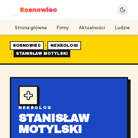
Sosnowiec
S
Strona główna
Firmy
Aktualności
Ludzie
SOSNOWIEC
NEKROLOGI
STANISŁAW MOTYLSKI
NEKROLOG
STANISŁAW
MOTYLSKI