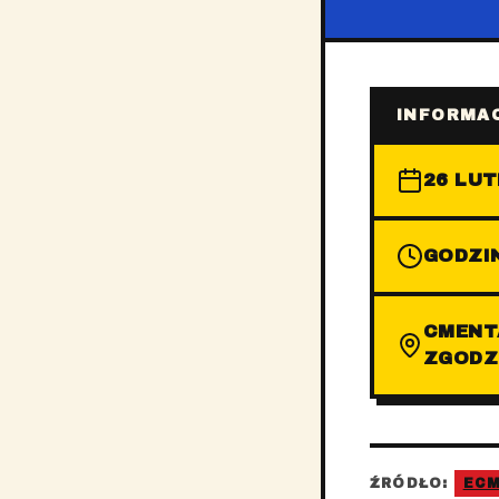
INFORMAC
26 LUT
GODZIN
CMENTA
ZGODZ
ŹRÓDŁO:
EC