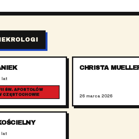
NEKROLOGI
ANIEK
CHRISTA MUELLE
 lat
II ŚW. APOSTOŁÓW
 W CZĘSTOCHOWIE
26 marca 2026
KOŚCIELNY
 lat