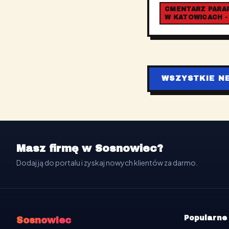
CMENTARZ PARAFI
W KATOWICACH -
WSZYSTKIE N
Masz firmę w Sosnowiec?
Dodaj ją do portalu i zyskaj nowych klientów za darmo.
Popularne
Sosnowiec