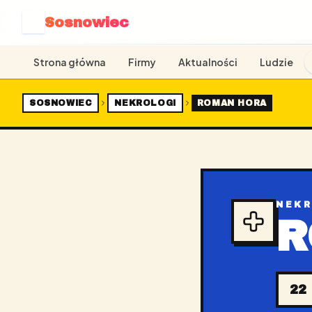
Sosnowiec
S
Strona główna
Firmy
Aktualności
Ludzie
SOSNOWIEC
NEKROLOGI
ROMAN HORA
NEK
R
22