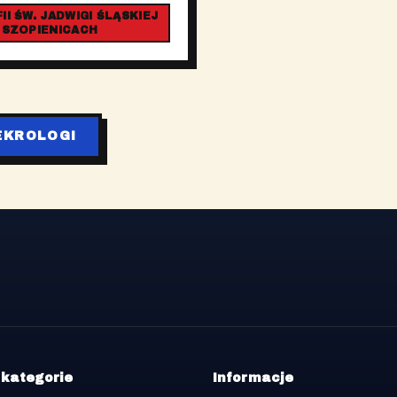
I ŚW. JADWIGI ŚLĄSKIEJ
 SZOPIENICACH
EKROLOGI
 kategorie
Informacje