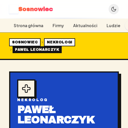
Sosnowiec
S
Strona główna
Firmy
Aktualności
Ludzie
SOSNOWIEC
NEKROLOGI
PAWEŁ LEONARCZYK
NEKROLOG
PAWEŁ
LEONARCZYK