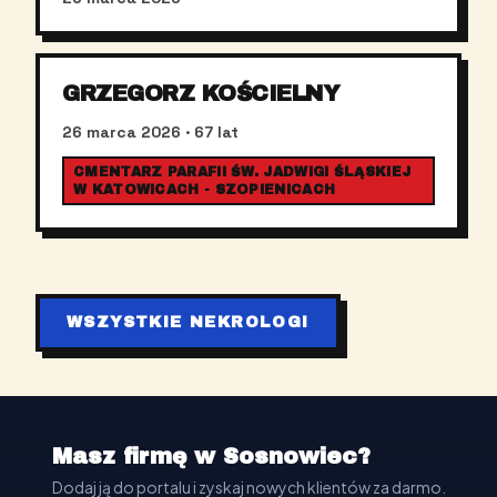
GRZEGORZ KOŚCIELNY
26 marca 2026
· 67 lat
CMENTARZ PARAFII ŚW. JADWIGI ŚLĄSKIEJ
W KATOWICACH - SZOPIENICACH
WSZYSTKIE NEKROLOGI
Masz firmę w Sosnowiec?
Dodaj ją do portalu i zyskaj nowych klientów za darmo.