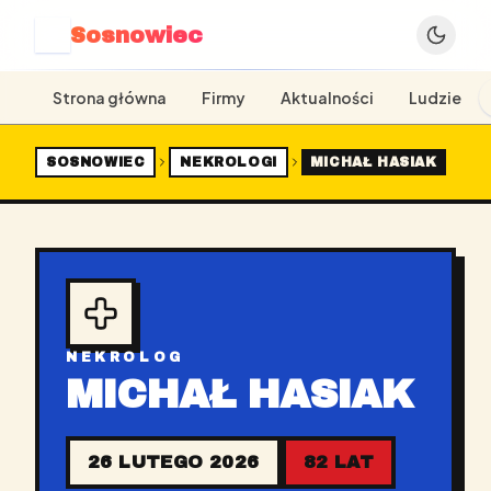
Sosnowiec
S
Strona główna
Firmy
Aktualności
Ludzie
SOSNOWIEC
NEKROLOGI
MICHAŁ HASIAK
NEKROLOG
MICHAŁ HASIAK
26 LUTEGO 2026
82 LAT