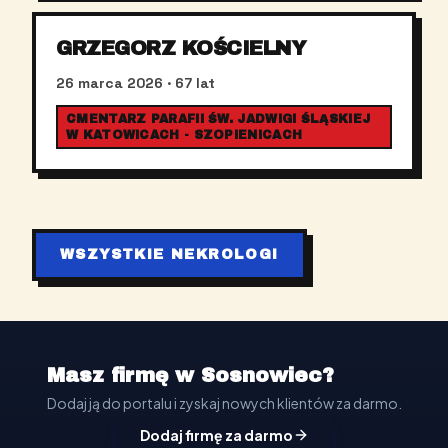
GRZEGORZ KOŚCIELNY
26 marca 2026
· 67 lat
CMENTARZ PARAFII ŚW. JADWIGI ŚLĄSKIEJ
W KATOWICACH - SZOPIENICACH
WSZYSTKIE NEKROLOGI
Masz firmę w Sosnowiec?
Dodaj ją do portalu i zyskaj nowych klientów za darmo.
Dodaj firmę za darmo