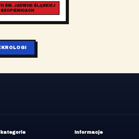
I ŚW. JADWIGI ŚLĄSKIEJ
 SZOPIENICACH
EKROLOGI
 kategorie
Informacje