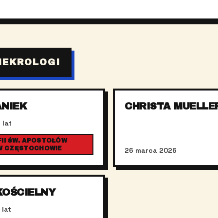
NEKROLOGI
ANIEK
CHRISTA MUELLE
 lat
II ŚW. APOSTOŁÓW
 W CZĘSTOCHOWIE
26 marca 2026
KOŚCIELNY
 lat