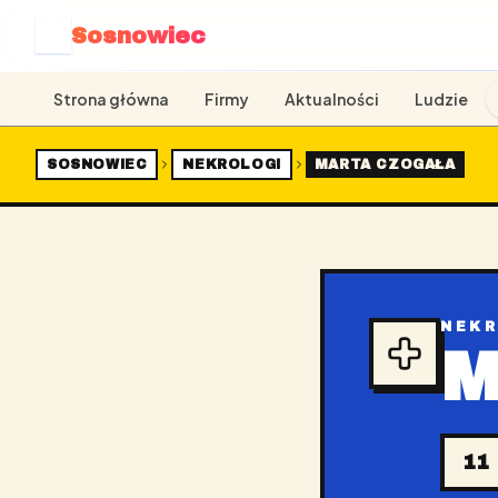
Sosnowiec
S
Strona główna
Firmy
Aktualności
Ludzie
SOSNOWIEC
NEKROLOGI
MARTA CZOGAŁA
NEK
M
11