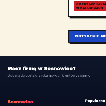
CMENTARZ PARAFI
W KATOWICACH -
WSZYSTKIE N
Masz firmę w Sosnowiec?
Dodaj ją do portalu i zyskaj nowych klientów za darmo.
Popularne
Sosnowiec