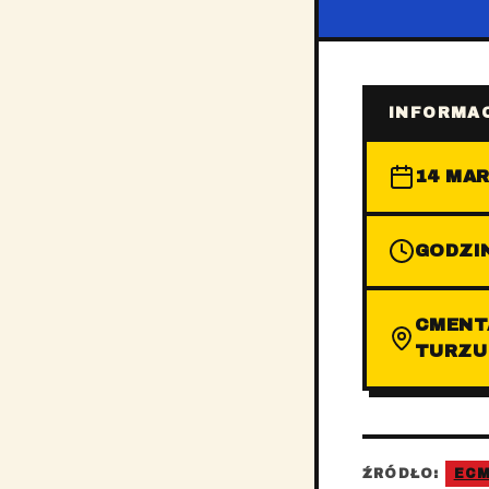
INFORMAC
14 MAR
GODZIN
CMENT
TURZU
ŹRÓDŁO:
EC