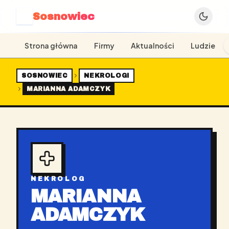
Sosnowiec
S
Strona główna
Firmy
Aktualności
Ludzie
SOSNOWIEC
NEKROLOGI
MARIANNA ADAMCZYK
NEKROLOG
MARIANNA
ADAMCZYK