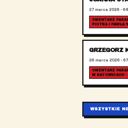
27 marca 2026
· 64
CMENTARZ PARAF
PIOTRA I PAWŁA
GRZEGORZ 
26 marca 2026
· 67
CMENTARZ PARAFI
W KATOWICACH -
WSZYSTKIE N