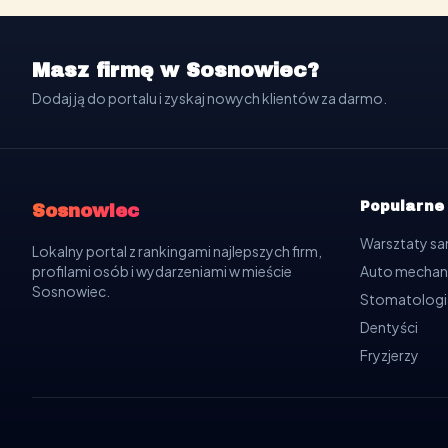
Masz firmę w Sosnowiec?
Dodaj ją do portalu i zyskaj nowych klientów za darmo.
Popularne
Sosnowiec
Warsztaty 
Lokalny portal z rankingami najlepszych firm,
profilami osób i wydarzeniami w mieście
Auto mechan
Sosnowiec.
Stomatologi
Dentyści
Fryzjerzy