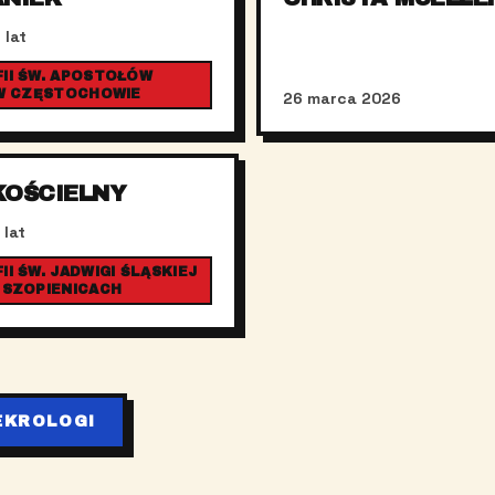
 lat
II ŚW. APOSTOŁÓW
 W CZĘSTOCHOWIE
26 marca 2026
KOŚCIELNY
 lat
I ŚW. JADWIGI ŚLĄSKIEJ
 SZOPIENICACH
EKROLOGI