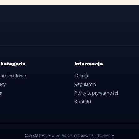
 kategorie
Informacje
samochodowe
Cennik
icy
Regulamin
a
Polityka prywatności
Kontakt
©
2026
Sosnowiec
.
Wszelkie prawa zastrzeżone