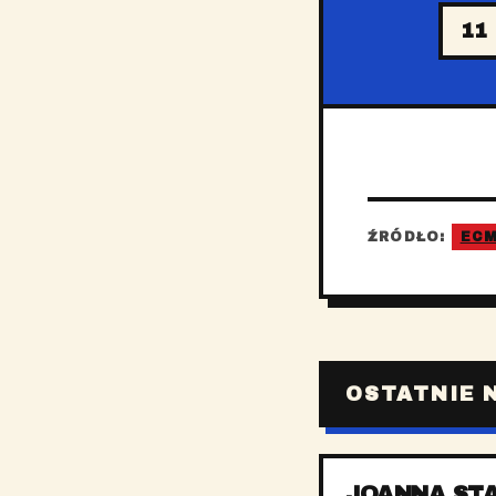
11
ŹRÓDŁO:
EC
OSTATNIE 
JOANNA ST