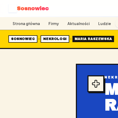
Sosnowiec
S
Strona główna
Firmy
Aktualności
Ludzie
SOSNOWIEC
NEKROLOGI
MARIA RASZEWSKA
NEK
M
R