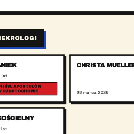
NEKROLOGI
ANIEK
CHRISTA MUELLE
 lat
II ŚW. APOSTOŁÓW
 W CZĘSTOCHOWIE
26 marca 2026
KOŚCIELNY
 lat