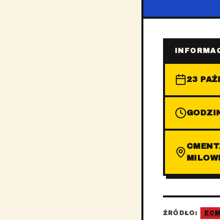
INFORMAC
23 PAŹ
GODZIN
CMENT
MILOW
ŹRÓDŁO:
EC