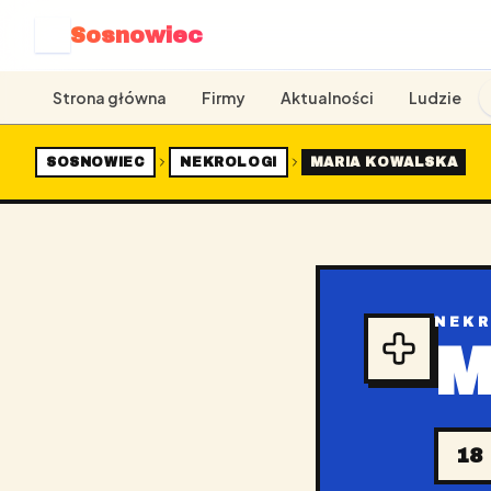
Sosnowiec
S
Strona główna
Firmy
Aktualności
Ludzie
SOSNOWIEC
NEKROLOGI
MARIA KOWALSKA
NEK
M
18