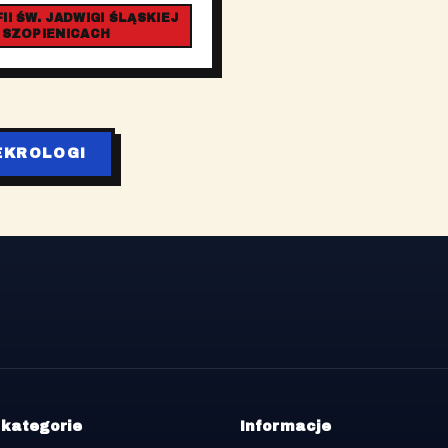
I ŚW. JADWIGI ŚLĄSKIEJ
 SZOPIENICACH
EKROLOGI
 kategorie
Informacje