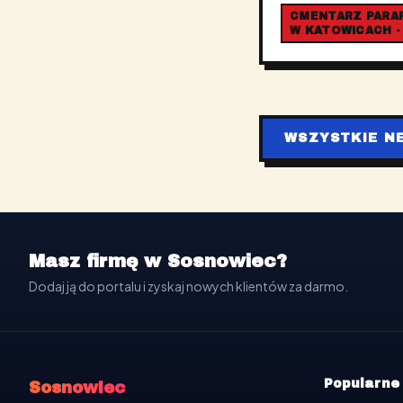
CMENTARZ PARAFI
W KATOWICACH -
WSZYSTKIE N
Masz firmę w Sosnowiec?
Dodaj ją do portalu i zyskaj nowych klientów za darmo.
Popularne
Sosnowiec