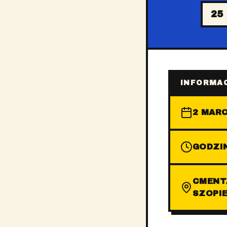
25
INFORMAC
2 MARC
GODZIN
CMENTA
SZOPI