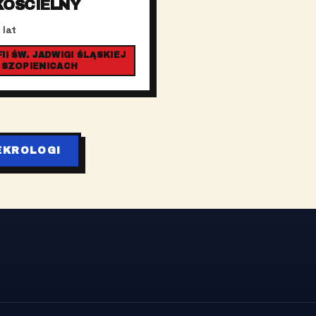
KOŚCIELNY
 lat
I ŚW. JADWIGI ŚLĄSKIEJ
 SZOPIENICACH
EKROLOGI