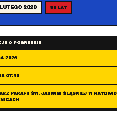
 LUTEGO 2026
89 LAT
JE O POGRZEBIE
A 2026
A 07:45
RZ PARAFII ŚW. JADWIGI ŚLĄSKIEJ W KATOWIC
ENICACH