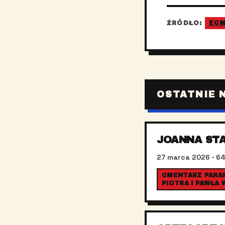
ŹRÓDŁO:
EC
OSTATNIE 
JOANNA ST
27 marca 2026
· 64
CMENTARZ PARAF
PIOTRA I PAWŁA