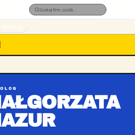
Nekrologi
ROLOG
AŁGORZATA
AZUR