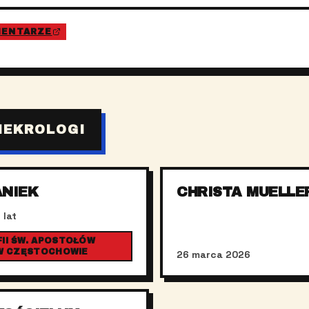
MENTARZE
NEKROLOGI
ANIEK
CHRISTA MUELLE
 lat
II ŚW. APOSTOŁÓW
 W CZĘSTOCHOWIE
26 marca 2026