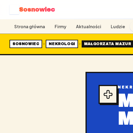
Sosnowiec
S
Strona główna
Firmy
Aktualności
Ludzie
SOSNOWIEC
NEKROLOGI
MAŁGORZATA MAZUR
NEK
M
M