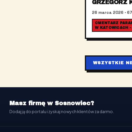
GRZEGORZ 
26 marca 2026
· 67
CMENTARZ PARAFI
W KATOWICACH -
WSZYSTKIE N
Masz firmę w Sosnowiec?
Dodaj ją do portalu i zyskaj nowych klientów za darmo.