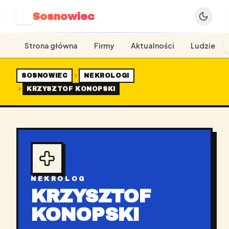
Sosnowiec
S
Strona główna
Firmy
Aktualności
Ludzie
SOSNOWIEC
NEKROLOGI
KRZYSZTOF KONOPSKI
NEKROLOG
KRZYSZTOF
KONOPSKI