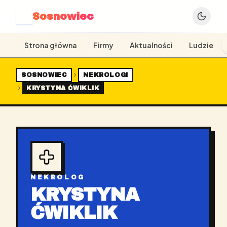
Sosnowiec
S
Strona główna
Firmy
Aktualności
Ludzie
SOSNOWIEC
NEKROLOGI
KRYSTYNA ĆWIKLIK
NEKROLOG
KRYSTYNA
ĆWIKLIK