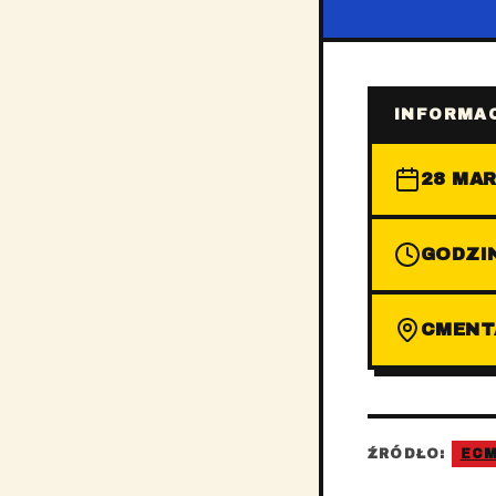
INFORMAC
28 MAR
GODZIN
CMENT
ŹRÓDŁO:
EC