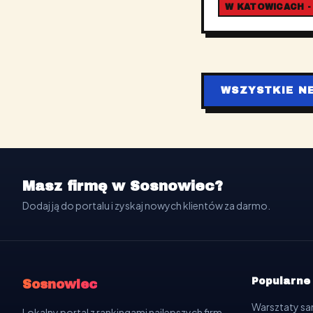
W KATOWICACH -
WSZYSTKIE N
Masz firmę w Sosnowiec?
Dodaj ją do portalu i zyskaj nowych klientów za darmo.
Popularne
Sosnowiec
Warsztaty 
Lokalny portal z rankingami najlepszych firm,