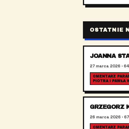
OSTATNIE 
JOANNA ST
27 marca 2026
· 64
CMENTARZ PARAF
PIOTRA I PAWŁA
GRZEGORZ 
26 marca 2026
· 67
CMENTARZ PARAFI