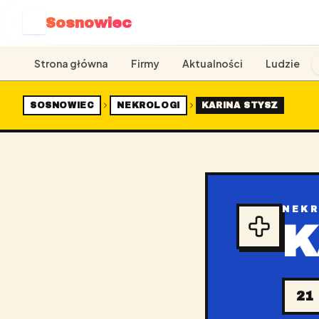
Sosnowiec
S
Strona główna
Firmy
Aktualności
Ludzie
SOSNOWIEC
NEKROLOGI
KARINA STYSZ
NEK
K
21