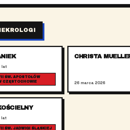
NEKROLOGI
ANIEK
CHRISTA MUELLE
 lat
II ŚW. APOSTOŁÓW
 W CZĘSTOCHOWIE
26 marca 2026
KOŚCIELNY
 lat
I ŚW. JADWIGI ŚLĄSKIEJ