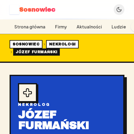
Sosnowiec
S
Strona główna
Firmy
Aktualności
Ludzie
SOSNOWIEC
NEKROLOGI
JÓZEF FURMAŃSKI
NEKROLOG
JÓZEF
FURMAŃSKI