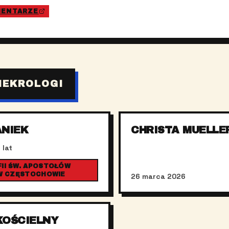
MENTARZE
NEKROLOGI
ANIEK
CHRISTA MUELLE
 lat
II ŚW. APOSTOŁÓW
 W CZĘSTOCHOWIE
26 marca 2026
KOŚCIELNY