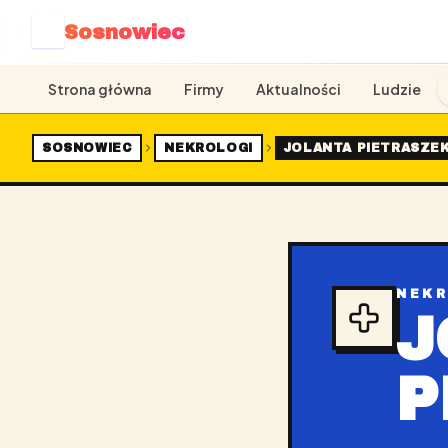
Sosnowiec
S
Strona główna
Firmy
Aktualności
Ludzie
SOSNOWIEC
NEKROLOGI
JOLANTA PIETRASZE
NEK
J
P