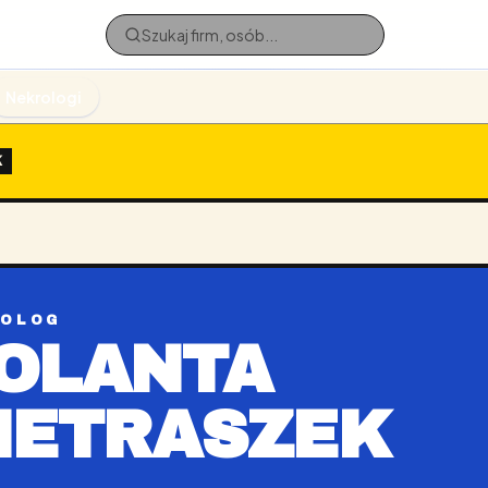
Nekrologi
K
ROLOG
OLANTA
IETRASZEK