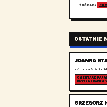
ŹRÓDŁO:
EC
OSTATNIE 
JOANNA ST
27 marca 2026
· 64
CMENTARZ PARAF
PIOTRA I PAWŁA
GRZEGORZ 