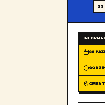
24
INFORMAC
28 PAŹ
GODZIN
CMENT