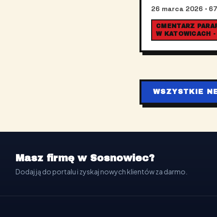
26 marca 2026
· 67
CMENTARZ PARAFI
W KATOWICACH -
WSZYSTKIE N
Masz firmę w Sosnowiec?
Dodaj ją do portalu i zyskaj nowych klientów za darmo.