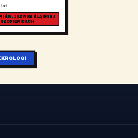
 lat
I ŚW. JADWIGI ŚLĄSKIEJ
 SZOPIENICACH
EKROLOGI