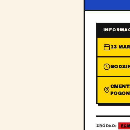
INFORMAC
13 MAR
GODZIN
CMENT
POGON
ŹRÓDŁO:
EC