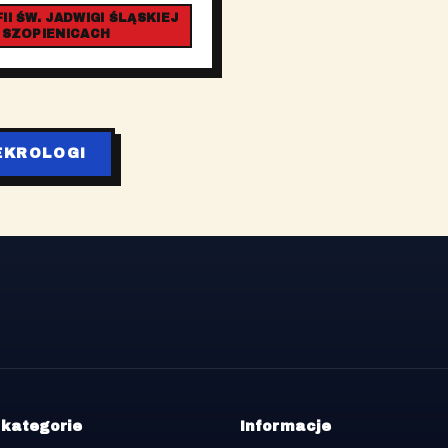
I ŚW. JADWIGI ŚLĄSKIEJ
 SZOPIENICACH
EKROLOGI
 kategorie
Informacje