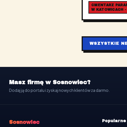
CMENTARZ PARAFI
W KATOWICACH -
WSZYSTKIE N
Masz firmę w Sosnowiec?
Dodaj ją do portalu i zyskaj nowych klientów za darmo.
Popularne
Sosnowiec