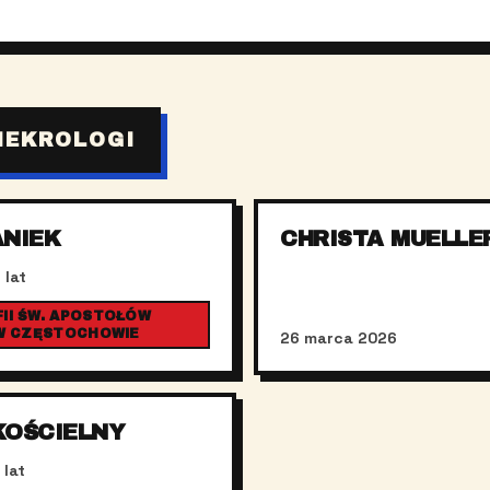
NEKROLOGI
ANIEK
CHRISTA MUELLE
 lat
II ŚW. APOSTOŁÓW
 W CZĘSTOCHOWIE
26 marca 2026
KOŚCIELNY
 lat