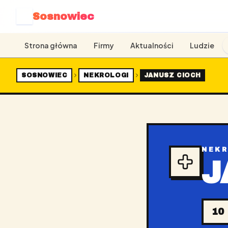
Sosnowiec
S
Strona główna
Firmy
Aktualności
Ludzie
SOSNOWIEC
NEKROLOGI
JANUSZ CIOCH
NEK
J
10