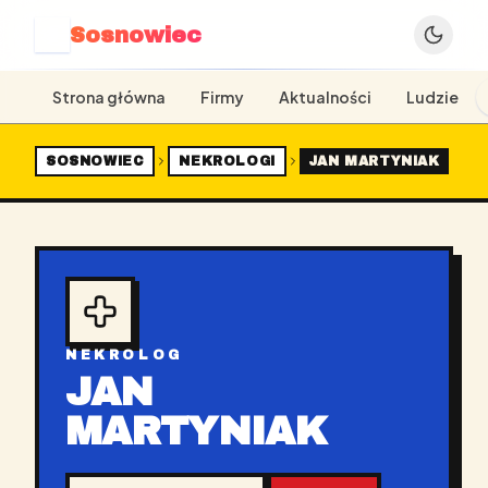
Sosnowiec
S
Strona główna
Firmy
Aktualności
Ludzie
SOSNOWIEC
NEKROLOGI
JAN MARTYNIAK
NEKROLOG
JAN
MARTYNIAK