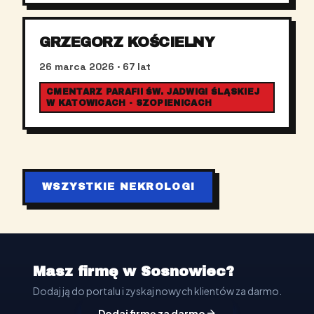
GRZEGORZ KOŚCIELNY
26 marca 2026
· 67 lat
CMENTARZ PARAFII ŚW. JADWIGI ŚLĄSKIEJ
W KATOWICACH - SZOPIENICACH
WSZYSTKIE NEKROLOGI
Masz firmę w Sosnowiec?
Dodaj ją do portalu i zyskaj nowych klientów za darmo.
Dodaj firmę za darmo