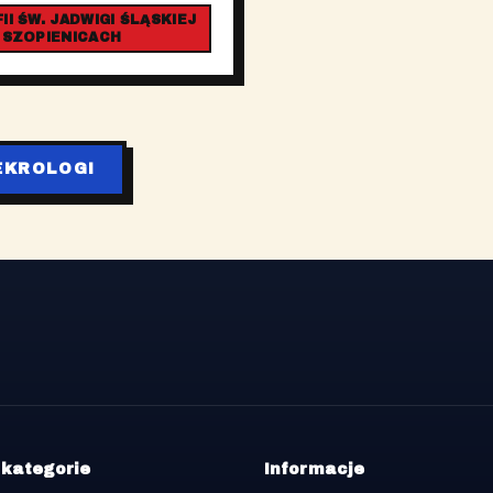
I ŚW. JADWIGI ŚLĄSKIEJ
 SZOPIENICACH
EKROLOGI
 kategorie
Informacje