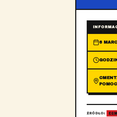
INFORMAC
6 MARC
GODZIN
CMENT
POMOC
ŹRÓDŁO:
EC