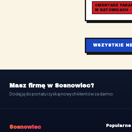
CMENTARZ PARAFI
W KATOWICACH -
WSZYSTKIE N
Masz firmę w Sosnowiec?
Dodaj ją do portalu i zyskaj nowych klientów za darmo.
Popularne
Sosnowiec