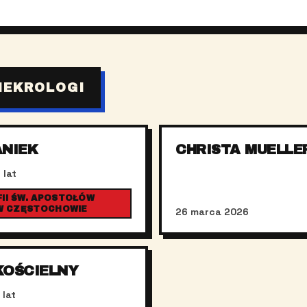
NEKROLOGI
ANIEK
CHRISTA MUELLE
 lat
II ŚW. APOSTOŁÓW
 W CZĘSTOCHOWIE
26 marca 2026
KOŚCIELNY
 lat