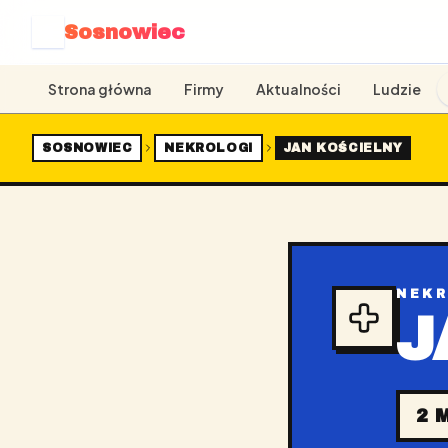
Sosnowiec
S
Strona główna
Firmy
Aktualności
Ludzie
SOSNOWIEC
NEKROLOGI
JAN KOŚCIELNY
NEK
J
2 