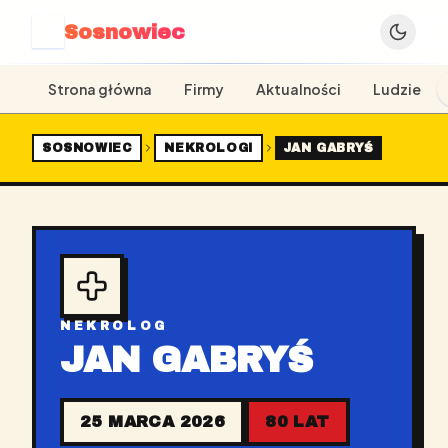
Sosnowiec
S
Strona główna
Firmy
Aktualności
Ludzie
SOSNOWIEC
NEKROLOGI
JAN GABRYŚ
NEKROLOG
JAN GABRYŚ
25 MARCA 2026
80 LAT