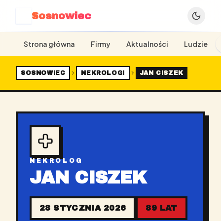
Sosnowiec
S
Strona główna
Firmy
Aktualności
Ludzie
SOSNOWIEC
NEKROLOGI
JAN CISZEK
NEKROLOG
JAN CISZEK
28 STYCZNIA 2026
89 LAT