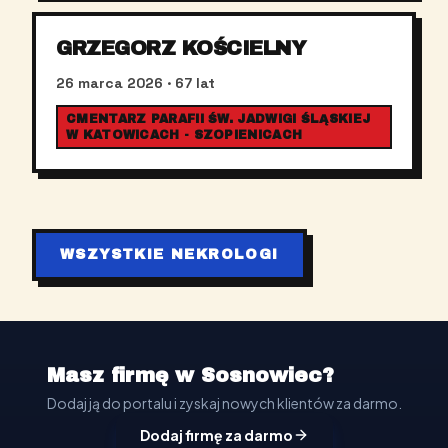
GRZEGORZ KOŚCIELNY
26 marca 2026
· 67 lat
CMENTARZ PARAFII ŚW. JADWIGI ŚLĄSKIEJ
W KATOWICACH - SZOPIENICACH
WSZYSTKIE NEKROLOGI
Masz firmę w Sosnowiec?
Dodaj ją do portalu i zyskaj nowych klientów za darmo.
Dodaj firmę za darmo