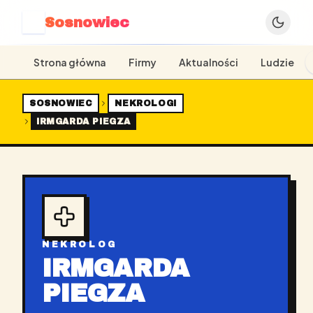
Sosnowiec
S
Strona główna
Firmy
Aktualności
Ludzie
SOSNOWIEC
NEKROLOGI
IRMGARDA PIEGZA
NEKROLOG
IRMGARDA
PIEGZA