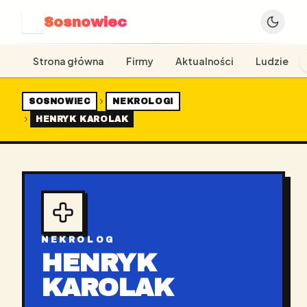
Sosnowiec
S
Strona główna
Firmy
Aktualności
Ludzie
SOSNOWIEC
NEKROLOGI
HENRYK KAROLAK
NEKROLOG
HENRYK
KAROLAK