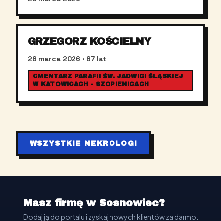
GRZEGORZ KOŚCIELNY
26 marca 2026
· 67 lat
CMENTARZ PARAFII ŚW. JADWIGI ŚLĄSKIEJ
W KATOWICACH - SZOPIENICACH
WSZYSTKIE NEKROLOGI
Masz firmę w Sosnowiec?
Dodaj ją do portalu i zyskaj nowych klientów za darmo.