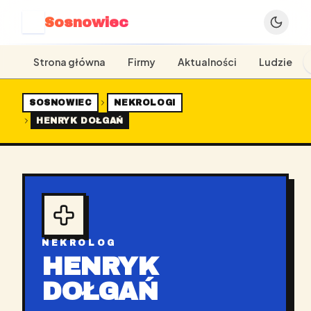
Sosnowiec
S
Strona główna
Firmy
Aktualności
Ludzie
SOSNOWIEC
NEKROLOGI
HENRYK DOŁGAŃ
NEKROLOG
HENRYK
DOŁGAŃ