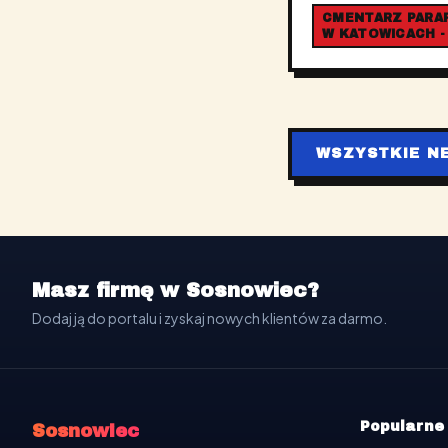
CMENTARZ PARAFI
W KATOWICACH -
WSZYSTKIE N
Masz firmę w Sosnowiec?
Dodaj ją do portalu i zyskaj nowych klientów za darmo.
Popularne
Sosnowiec