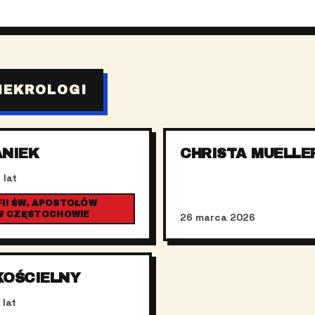
NEKROLOGI
ANIEK
CHRISTA MUELLE
 lat
II ŚW. APOSTOŁÓW
 W CZĘSTOCHOWIE
26 marca 2026
KOŚCIELNY
 lat