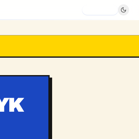
Dodaj firmę
YK