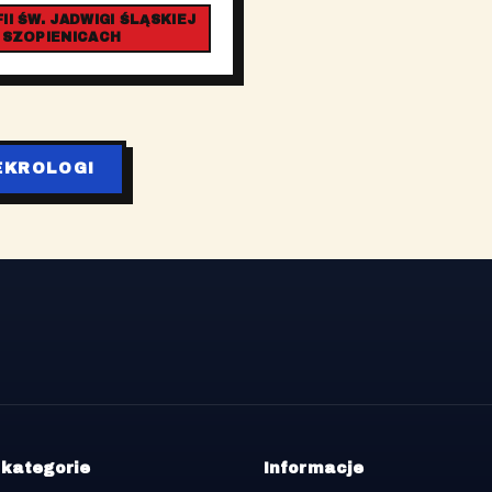
I ŚW. JADWIGI ŚLĄSKIEJ
 SZOPIENICACH
EKROLOGI
 kategorie
Informacje