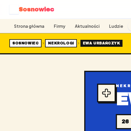
Sosnowiec
S
Strona główna
Firmy
Aktualności
Ludzie
SOSNOWIEC
NEKROLOGI
EWA URBAŃCZYK
NEK
E
26