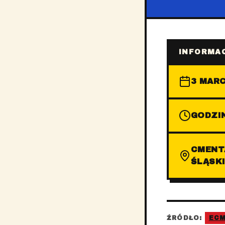
INFORMAC
3 MARC
GODZIN
CMENT
ŚLĄSK
ŹRÓDŁO:
EC