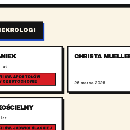
NEKROLOGI
ANIEK
CHRISTA MUELLE
 lat
II ŚW. APOSTOŁÓW
 W CZĘSTOCHOWIE
26 marca 2026
KOŚCIELNY
 lat
I ŚW. JADWIGI ŚLĄSKIEJ