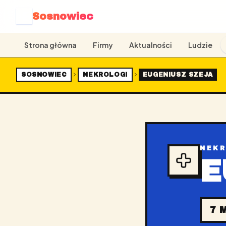
Sosnowiec
S
Strona główna
Firmy
Aktualności
Ludzie
SOSNOWIEC
NEKROLOGI
EUGENIUSZ SZEJA
NEK
E
7 