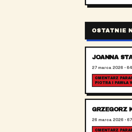
OSTATNIE 
JOANNA ST
27 marca 2026
· 64
CMENTARZ PARAF
PIOTRA I PAWŁA
GRZEGORZ 
26 marca 2026
· 67
CMENTARZ PARAFI