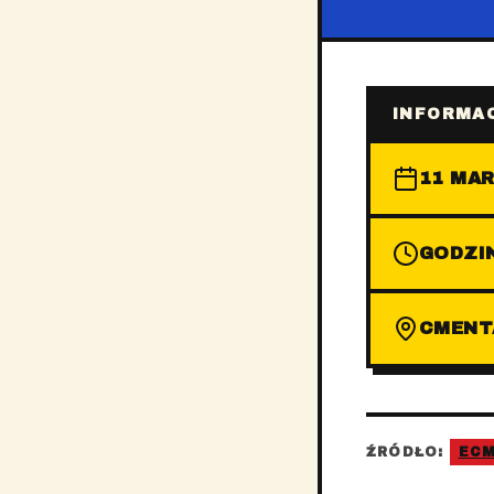
INFORMAC
11 MAR
GODZIN
CMENTA
ŹRÓDŁO:
EC