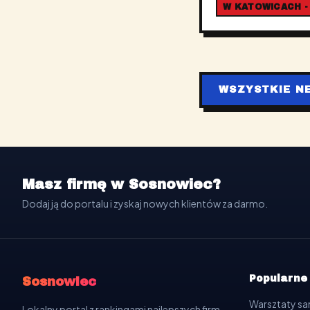
W KATOWICACH -
WSZYSTKIE N
Masz firmę w Sosnowiec?
Dodaj ją do portalu i zyskaj nowych klientów za darmo.
Popularne
Sosnowiec
Warsztaty 
Lokalny portal z rankingami najlepszych firm,