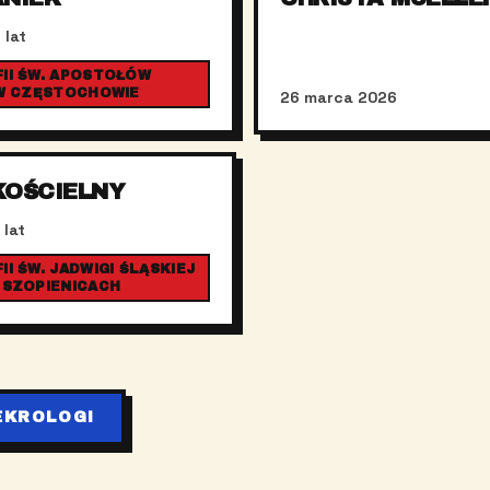
 lat
II ŚW. APOSTOŁÓW
 W CZĘSTOCHOWIE
26 marca 2026
KOŚCIELNY
 lat
I ŚW. JADWIGI ŚLĄSKIEJ
 SZOPIENICACH
EKROLOGI