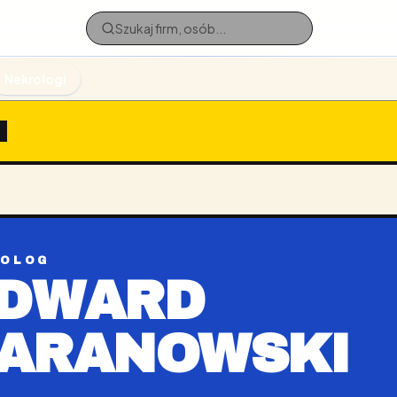
Nekrologi
I
ROLOG
DWARD
ARANOWSKI