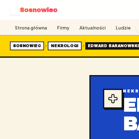
Sosnowiec
S
Strona główna
Firmy
Aktualności
Ludzie
SOSNOWIEC
NEKROLOGI
EDWARD BARANOWSK
NEK
E
B