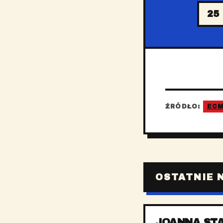
25
ŹRÓDŁO:
EC
OSTATNIE 
JOANNA ST