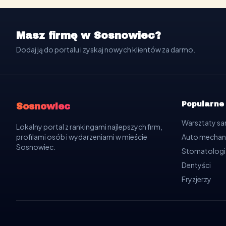
Masz firmę w Sosnowiec?
Dodaj ją do portalu i zyskaj nowych klientów za darmo.
Popularne
Sosnowiec
Warsztaty 
Lokalny portal z rankingami najlepszych firm,
profilami osób i wydarzeniami w mieście
Auto mechan
Sosnowiec.
Stomatologi
Dentyści
Fryzjerzy