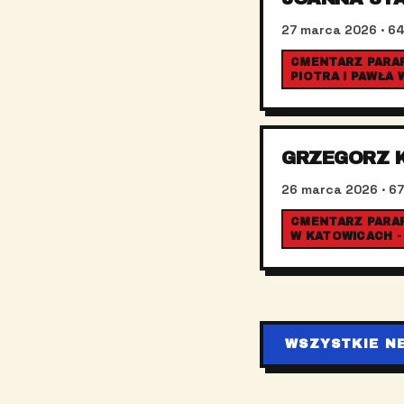
27 marca 2026
· 64
CMENTARZ PARAF
PIOTRA I PAWŁA
GRZEGORZ 
26 marca 2026
· 67
CMENTARZ PARAFI
W KATOWICACH -
WSZYSTKIE N