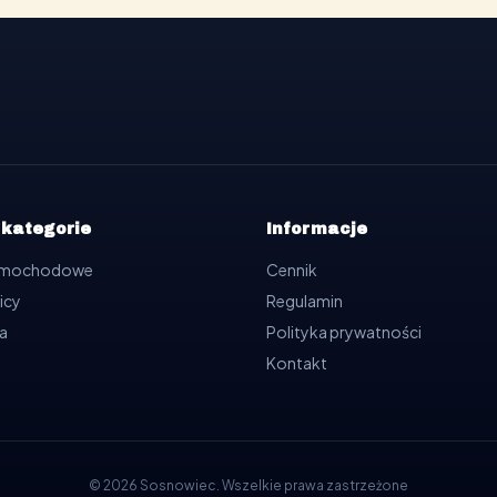
 kategorie
Informacje
samochodowe
Cennik
icy
Regulamin
a
Polityka prywatności
Kontakt
©
2026
Sosnowiec
.
Wszelkie prawa zastrzeżone