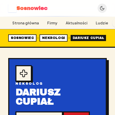
Sosnowiec
S
Strona główna
Firmy
Aktualności
Ludzie
SOSNOWIEC
NEKROLOGI
DARIUSZ CUPIAŁ
NEKROLOG
DARIUSZ
CUPIAŁ