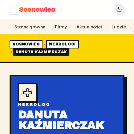
Sosnowiec
S
Strona główna
Firmy
Aktualności
Ludzie
SOSNOWIEC
NEKROLOGI
DANUTA KAŹMIERCZAK
NEKROLOG
DANUTA
KAŹMIERCZAK