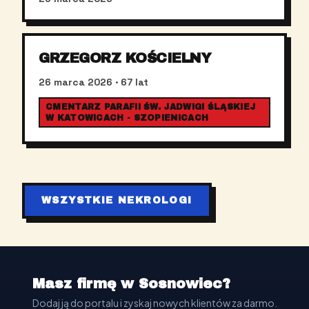
GRZEGORZ KOŚCIELNY
26 marca 2026
· 67 lat
CMENTARZ PARAFII ŚW. JADWIGI ŚLĄSKIEJ
W KATOWICACH - SZOPIENICACH
WSZYSTKIE NEKROLOGI
Masz firmę w Sosnowiec?
Dodaj ją do portalu i zyskaj nowych klientów za darmo.