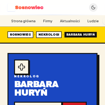
Sosnowiec
S
Strona główna
Firmy
Aktualności
Ludzie
SOSNOWIEC
NEKROLOGI
BARBARA HURYŃ
NEKROLOG
BARBARA
HURYŃ