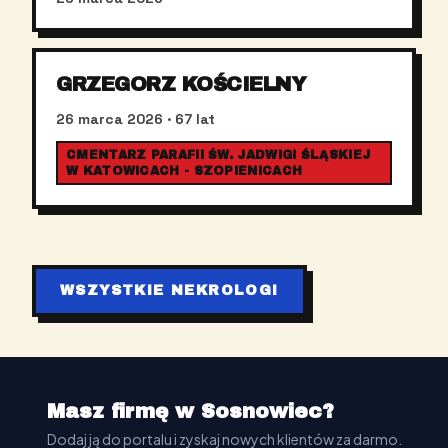
GRZEGORZ KOŚCIELNY
26 marca 2026
· 67 lat
CMENTARZ PARAFII ŚW. JADWIGI ŚLĄSKIEJ
W KATOWICACH - SZOPIENICACH
WSZYSTKIE NEKROLOGI
Masz firmę w Sosnowiec?
Dodaj ją do portalu i zyskaj nowych klientów za darmo.