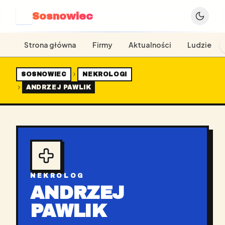
Sosnowiec
S
Strona główna
Firmy
Aktualności
Ludzie
SOSNOWIEC
NEKROLOGI
ANDRZEJ PAWLIK
NEKROLOG
ANDRZEJ
PAWLIK