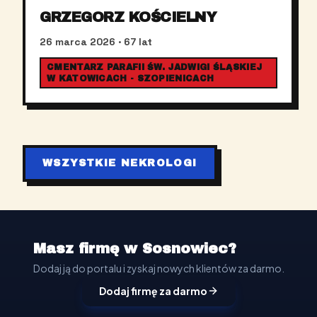
GRZEGORZ KOŚCIELNY
26 marca 2026
· 67 lat
CMENTARZ PARAFII ŚW. JADWIGI ŚLĄSKIEJ
W KATOWICACH - SZOPIENICACH
WSZYSTKIE NEKROLOGI
Masz firmę w Sosnowiec?
Dodaj ją do portalu i zyskaj nowych klientów za darmo.
Dodaj firmę za darmo