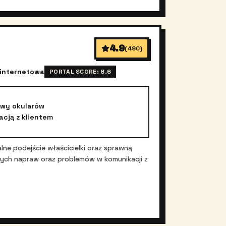
4.9
(
490
)
 internetowa
PORTAL SCORE:
8.6
awy okularów
acją z klientem
lne podejście właścicielki oraz sprawną
nych napraw oraz problemów w komunikacji z