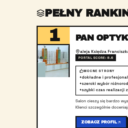
PEŁNY RANKI
1
PAN OPTYK
aleja Księdza Franciszk
PORTAL SCORE:
8.6
MOCNE STRONY
+
dokładne i profesjona
+
szeroki wybór różnor
+
szybki czas realizacji
Salon cieszy się bardzo w
Klienci szczególnie docenia
ZOBACZ PROFIL