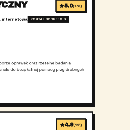
YCZNY
5.0
(
178
)
a internetowa
PORTAL SCORE:
8.3
oborze oprawek oraz rzetelne badania
rsonelu do bezpłatnej pomocy przy drobnych
4.9
(
141
)