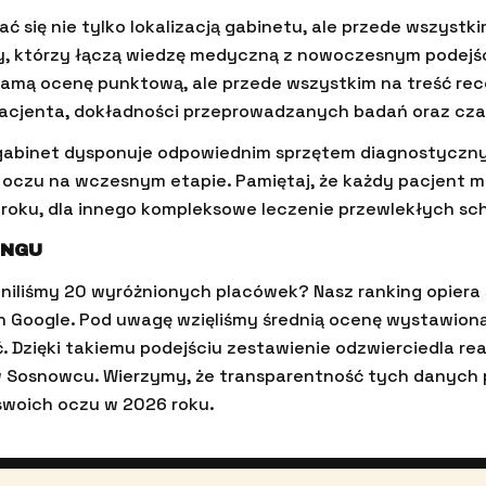
ać się nie tylko lokalizacją gabinetu, ale przede wszyst
, którzy łączą wiedzę medyczną z nowoczesnym podejści
 samą ocenę punktową, ale przede wszystkim na treść rece
pacjenta, dokładności przeprowadzanych badań oraz cza
gabinet dysponuje odpowiednim sprzętem diagnostyczny
czu na wczesnym etapie. Pamiętaj, że każdy pacjent ma
roku, dla innego kompleksowe leczenie przewlekłych sc
INGU
oniliśmy 20 wyróżnionych placówek? Nasz ranking opiera 
Google. Pod uwagę wzięliśmy średnią ocenę wystawioną 
ć. Dzięki takiemu podejściu zestawienie odzwierciedla re
 Sosnowcu. Wierzymy, że transparentność tych danych po
swoich oczu w 2026 roku.