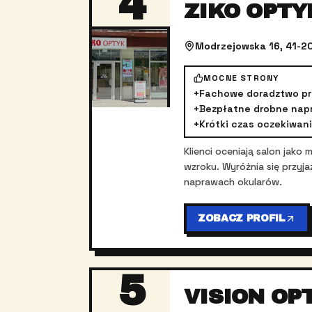
4
ZIKO OPTY
Modrzejowska 16, 41-20
MOCNE STRONY
+
Fachowe doradztwo pr
+
Bezpłatne drobne nap
+
Krótki czas oczekiwani
Klienci oceniają salon jak
wzroku. Wyróżnia się przyj
naprawach okularów.
ZOBACZ PROFIL
5
VISION OP