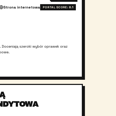
Strona internetowa
PORTAL SCORE:
8.1
u. Doceniają szeroki wybór oprawek oraz
upowe.
Ą
NDYTOWA