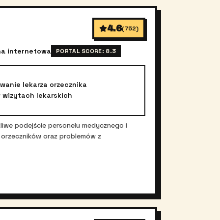
4.6
(
752
)
na internetowa
PORTAL SCORE:
8.3
wanie lekarza orzecznika
 wizytach lekarskich
liwe podejście personelu medycznego i
y orzeczników oraz problemów z