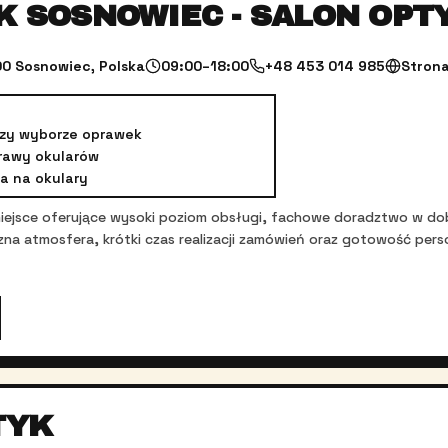
K SOSNOWIEC - SALON OPT
0 Sosnowiec, Polska
09:00–18:00
+48 453 014 985
Stron
zy wyborze oprawek
rawy okularów
a na okulary
o miejsce oferujące wysoki poziom obsługi, fachowe doradztwo w d
azna atmosfera, krótki czas realizacji zamówień oraz gotowość pe
TYK