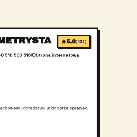
OMETRYSTA
5.0
(
432
)
48 516 500 316
Strona internetowa
az fachowemu doradztwu w doborze oprawek.