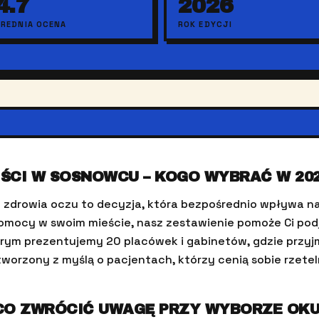
4.7
2026
ŚREDNIA OCENA
ROK EDYCJI
IŚCI W SOSNOWCU – KOGO WYBRAĆ W 20
d zdrowia oczu to decyzja, która bezpośrednio wpływa 
 pomocy w swoim mieście, nasz zestawienie pomoże Ci po
rym prezentujemy 20 placówek i gabinetów, gdzie przy
worzony z myślą o pacjentach, którzy cenią sobie rzeteln
A CO ZWRÓCIĆ UWAGĘ PRZY WYBORZE OKU