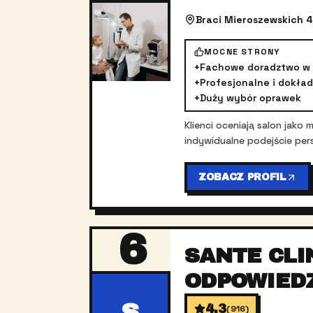
Braci Mieroszewskich 4
MOCNE STRONY
+
Fachowe doradztwo w 
+
Profesjonalne i dokła
+
Duży wybór oprawek
Klienci oceniają salon jak
indywidualne podejście pe
ZOBACZ PROFIL
6
SANTE CLI
ODPOWIED
4.3
(
916
)