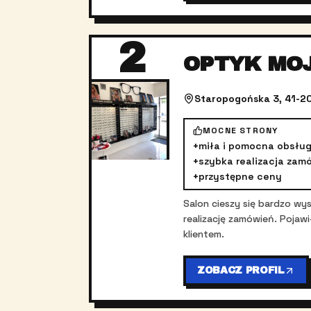
2
OPTYK MO
Staropogońska 3, 41-20
MOCNE STRONY
+
miła i pomocna obsłu
+
szybka realizacja zam
+
przystępne ceny
Salon cieszy się bardzo wy
realizację zamówień. Pojaw
klientem.
ZOBACZ PROFIL