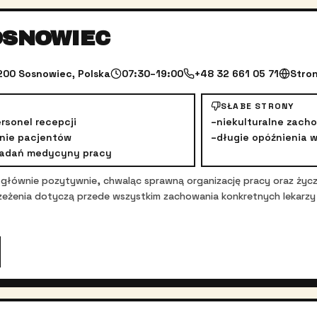
OSNOWIEC
200 Sosnowiec, Polska
07:30–19:00
+48 32 661 05 71
Stro
SŁABE STRONY
rsonel recepcji
–
niekulturalne zacho
nie pacjentów
–
długie opóźnienia w
badań medycyny pracy
 głównie pozytywnie, chwaląc sprawną organizację pracy oraz życz
trzeżenia dotyczą przede wszystkim zachowania konkretnych lekarz