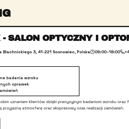
NG
 - SALON OPTYCZNY I OPT
a Blachnickiego 3, 41-221 Sosnowiec, Polska
09:00–18:00
+
lne badania wzroku
odnych oprawek
 zamówień
ysokim uznaniem klientów dzięki precyzyjnym badaniom wzroku or
ją przyjazną atmosferę oraz ekspresowy czas realizacji zamówień.