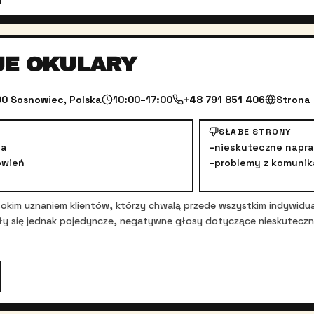
JE OKULARY
0 Sosnowiec, Polska
10:00–17:00
+48 791 851 406
Strona
SŁABE STRONY
ga
–
nieskuteczne napr
ówień
–
problemy z komunik
sokim uznaniem klientów, którzy chwalą przede wszystkim indywidua
iły się jednak pojedyncze, negatywne głosy dotyczące nieskutecz