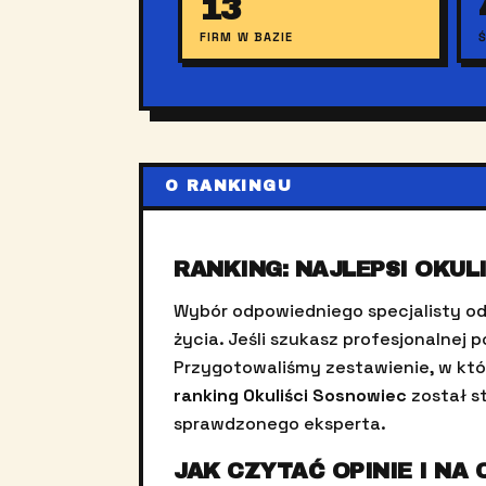
13
FIRM W BAZIE
O RANKINGU
RANKING: NAJLEPSI OKUL
Wybór odpowiedniego specjalisty o
życia. Jeśli szukasz profesjonalnej
Przygotowaliśmy zestawienie, w któ
ranking Okuliści Sosnowiec
został st
sprawdzonego eksperta.
JAK CZYTAĆ OPINIE I N