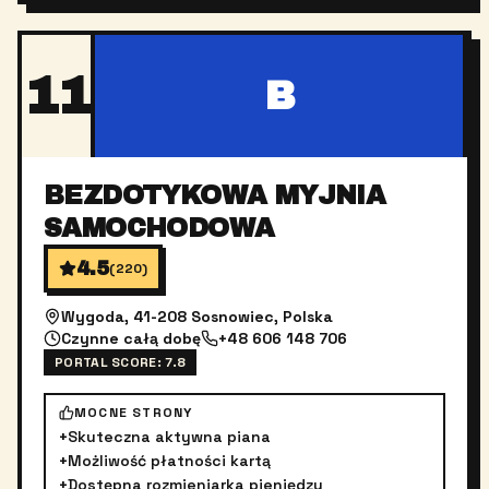
11
B
BEZDOTYKOWA MYJNIA
SAMOCHODOWA
4.5
(
220
)
Wygoda, 41-208 Sosnowiec, Polska
Czynne całą dobę
+48 606 148 706
PORTAL SCORE:
7.8
MOCNE STRONY
+
Skuteczna aktywna piana
+
Możliwość płatności kartą
+
Dostępna rozmieniarka pieniędzy