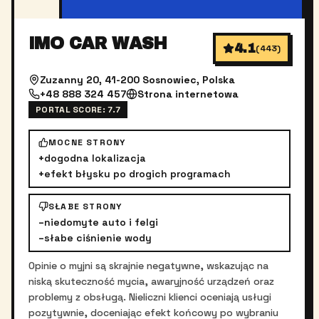
IMO CAR WASH
4.1
(
443
)
Zuzanny 20, 41-200 Sosnowiec, Polska
+48 888 324 457
Strona internetowa
PORTAL SCORE:
7.7
MOCNE STRONY
+
dogodna lokalizacja
+
efekt błysku po drogich programach
SŁABE STRONY
–
niedomyte auto i felgi
–
słabe ciśnienie wody
Opinie o myjni są skrajnie negatywne, wskazując na
niską skuteczność mycia, awaryjność urządzeń oraz
problemy z obsługą. Nieliczni klienci oceniają usługi
pozytywnie, doceniając efekt końcowy po wybraniu