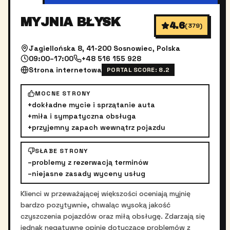
MYJNIA BŁYSK
4.6
(
379
)
Jagiellońska 8, 41-200 Sosnowiec, Polska
09:00–17:00
+48 516 155 928
Strona internetowa
PORTAL SCORE:
8.2
MOCNE STRONY
+
dokładne mycie i sprzątanie auta
+
miła i sympatyczna obsługa
+
przyjemny zapach wewnątrz pojazdu
SŁABE STRONY
–
problemy z rezerwacją terminów
–
niejasne zasady wyceny usług
Klienci w przeważającej większości oceniają myjnię
bardzo pozytywnie, chwaląc wysoką jakość
czyszczenia pojazdów oraz miłą obsługę. Zdarzają się
jednak negatywne opinie dotyczące problemów z