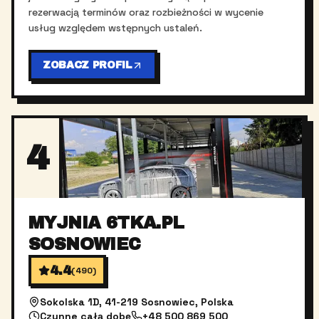
rezerwacją terminów oraz rozbieżności w wycenie
usług względem wstępnych ustaleń.
ZOBACZ PROFIL
4
MYJNIA 6TKA.PL
SOSNOWIEC
4.4
(
490
)
Sokolska 1D, 41-219 Sosnowiec, Polska
Czynne całą dobę
+48 500 869 500