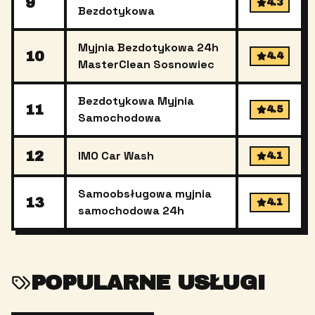
9
4.3
Bezdotykowa
Myjnia Bezdotykowa 24h
10
4.4
MasterClean Sosnowiec
Bezdotykowa Myjnia
11
4.5
Samochodowa
12
IMO Car Wash
4.1
Samoobsługowa myjnia
13
4.1
samochodowa 24h
POPULARNE USŁUGI