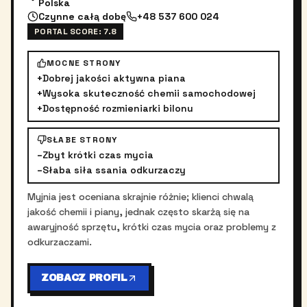
Polska
Czynne całą dobę
+48 537 600 024
PORTAL SCORE:
7.8
MOCNE STRONY
+
Dobrej jakości aktywna piana
+
Wysoka skuteczność chemii samochodowej
+
Dostępność rozmieniarki bilonu
SŁABE STRONY
–
Zbyt krótki czas mycia
–
Słaba siła ssania odkurzaczy
Myjnia jest oceniana skrajnie różnie; klienci chwalą
jakość chemii i piany, jednak często skarżą się na
awaryjność sprzętu, krótki czas mycia oraz problemy z
odkurzaczami.
ZOBACZ PROFIL