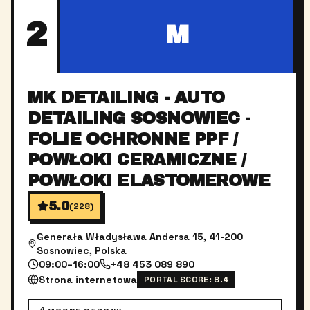
2
M
MK DETAILING - AUTO
DETAILING SOSNOWIEC -
FOLIE OCHRONNE PPF /
POWŁOKI CERAMICZNE /
POWŁOKI ELASTOMEROWE
5.0
(
228
)
Generała Władysława Andersa 15, 41-200
Sosnowiec, Polska
09:00–16:00
+48 453 089 890
Strona internetowa
PORTAL SCORE:
8.4