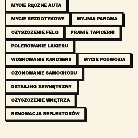
MYCIE RĘCZNE AUTA
MYCIE BEZDOTYKOWE
MYJNIA PAROWA
CZYSZCZENIE FELG
PRANIE TAPICERKI
POLEROWANIE LAKIERU
WOSKOWANIE KAROSERII
MYCIE PODWOZIA
OZONOWANIE SAMOCHODU
DETAILING ZEWNĘTRZNY
CZYSZCZENIE WNĘTRZA
RENOWACJA REFLEKTORÓW