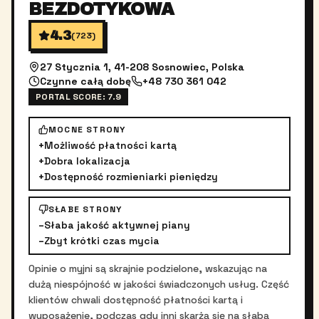
BEZDOTYKOWA
4.3
(
723
)
27 Stycznia 1, 41-208 Sosnowiec, Polska
Czynne całą dobę
+48 730 361 042
PORTAL SCORE:
7.9
MOCNE STRONY
+
Możliwość płatności kartą
+
Dobra lokalizacja
+
Dostępność rozmieniarki pieniędzy
SŁABE STRONY
–
Słaba jakość aktywnej piany
–
Zbyt krótki czas mycia
Opinie o myjni są skrajnie podzielone, wskazując na
dużą niespójność w jakości świadczonych usług. Część
klientów chwali dostępność płatności kartą i
wyposażenie, podczas gdy inni skarżą się na słabą