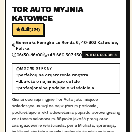
TOR AUTO MYJNIA
KATOWICE
4.8
(
234
)
Generała Henryka Le Ronda 6, 40-303 Katowice,
Polska
06:30–16:00
+48 660 597 150
PORTAL SCORE:
8
MOCNE STRONY
+
perfekcyjne czyszczenie wnętrza
+
dbałość o najmniejsze detale
+
profesjonalne podejście właściciela
Klienci oceniają myjnię Tor Auto jako miejsce
świadczące usługi na najwyższym poziomie,
podkreślając efekt odświeżenia pojazdu porównywalny
ze stanem salonowym. Wysoka jakość pracy oraz
zaangażowanie właściciela, pana Michała, sprawiają,
że klienci chętnie wracają i polecają to miejsce innym.