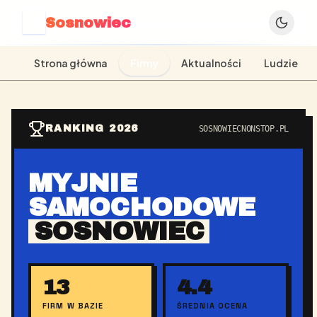
Sosnowiec
S
Strona główna
Firmy
Aktualności
Ludzie
RANKING 2026
SOSNOWIECNONSTOP.PL
MYJNIE
SAMOCHODOWE
SOSNOWIEC
13
4.4
FIRM W BAZIE
ŚREDNIA OCENA