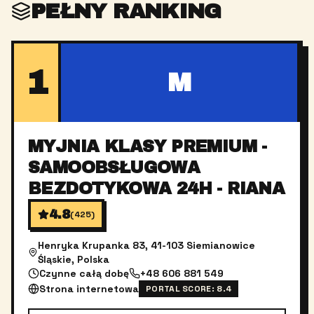
PEŁNY RANKING
1
M
MYJNIA KLASY PREMIUM -
SAMOOBSŁUGOWA
BEZDOTYKOWA 24H - RIANA
4.8
(
425
)
Henryka Krupanka 83, 41-103 Siemianowice
Śląskie, Polska
Czynne całą dobę
+48 606 881 549
Strona internetowa
PORTAL SCORE:
8.4