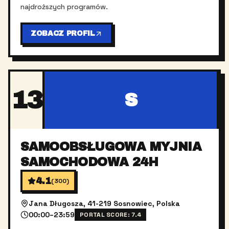
najdroższych programów.
ZOBACZ PROFIL
13
S
SAMOOBSŁUGOWA MYJNIA
SAMOCHODOWA 24H
4.1
(
300
)
Jana Długosza, 41-219 Sosnowiec, Polska
00:00–23:59
PORTAL SCORE:
7.4