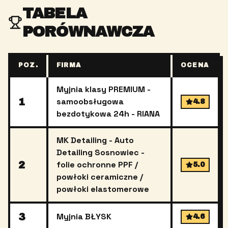
TABELA
PORÓWNAWCZA
POZ.
FIRMA
OCENA
Myjnia klasy PREMIUM -
1
samoobsługowa
4.8
bezdotykowa 24h - RIANA
MK Detailing - Auto
Detailing Sosnowiec -
2
folie ochronne PPF /
5.0
powłoki ceramiczne /
powłoki elastomerowe
3
Myjnia BŁYSK
4.6