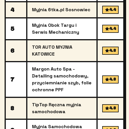
4
Myjnia 6tka.pl Sosnowiec
4.4
Myjnia Obok Targu i
5
4.4
Serwis Mechaniczny
TOR AUTO MYJNIA
6
4.8
KATOWICE
Margon Auto Spa -
Detailing samochodowy,
7
4.8
przyciemnianie szyb, folie
ochronne PPF
TipTop Ręczna myjnia
8
4.8
samochodowa
Myjnia Samochodowa