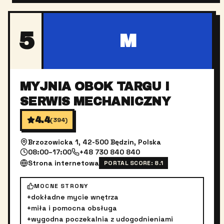
5
M
MYJNIA OBOK TARGU I
SERWIS MECHANICZNY
4.4
(
394
)
Brzozowicka 1, 42-500 Będzin, Polska
08:00–17:00
+48 730 840 840
Strona internetowa
PORTAL SCORE:
8.1
MOCNE STRONY
+
dokładne mycie wnętrza
+
miła i pomocna obsługa
+
wygodna poczekalnia z udogodnieniami