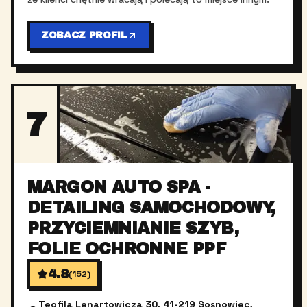
ZOBACZ PROFIL
7
MARGON AUTO SPA -
DETAILING SAMOCHODOWY,
PRZYCIEMNIANIE SZYB,
FOLIE OCHRONNE PPF
4.8
(
152
)
Teofila Lenartowicza 30, 41-219 Sosnowiec,