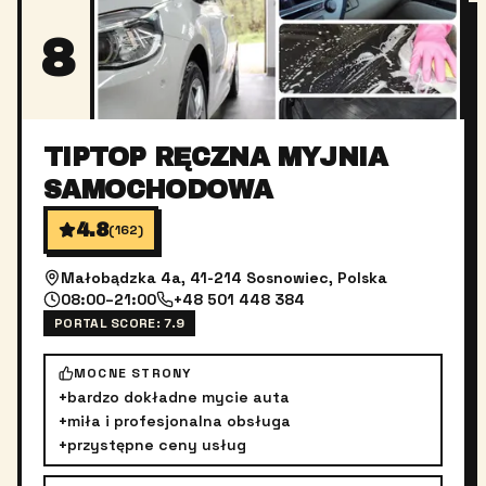
8
TIPTOP RĘCZNA MYJNIA
SAMOCHODOWA
4.8
(
162
)
Małobądzka 4a, 41-214 Sosnowiec, Polska
08:00–21:00
+48 501 448 384
PORTAL SCORE:
7.9
MOCNE STRONY
+
bardzo dokładne mycie auta
+
miła i profesjonalna obsługa
+
przystępne ceny usług