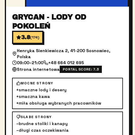
GRYCAN - LODY OD
POKOLEŃ
3.8
(
174
)
Henryka Sienkiewicza 2, 41-200 Sosnowiec,
Polska
09:00–21:00
+48 664 012 695
Strona internetowa
PORTAL SCORE:
7.3
MOCNE STRONY
+
smaczne lody i desery
+
smaczna kawa
+
miła obsługa wybranych pracowników
SŁABE STRONY
–
brudne stoliki i kanapy
–
długi czas oczekiwania