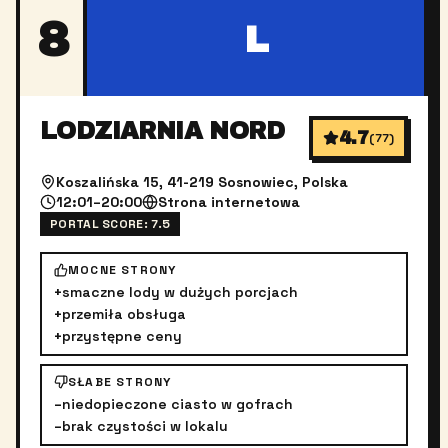
8
L
LODZIARNIA NORD
4.7
(
77
)
Koszalińska 15, 41-219 Sosnowiec, Polska
12:01–20:00
Strona internetowa
PORTAL SCORE:
7.5
MOCNE STRONY
+
smaczne lody w dużych porcjach
+
przemiła obsługa
+
przystępne ceny
SŁABE STRONY
–
niedopieczone ciasto w gofrach
–
brak czystości w lokalu