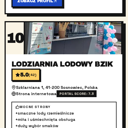
ZOBACZ PROFIL
10
LODZIARNIA LODOWY BZIK
5.0
(
42
)
Szklarniana 1, 41-200 Sosnowiec, Polska
Strona internetowa
PORTAL SCORE:
7.3
MOCNE STRONY
+
smaczne lody rzemieślnicze
+
miła i uśmiechnięta obsługa
+
duży wybór smaków