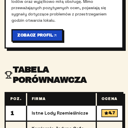
lodów oraz wyjątkowo miłą obsługę. Mimo
przeważających pozytywnych ocen, pojawiają się
sygnały dotyczące problemów z przestrzeganiem
godzin otwarcia lokalu.
ZOBACZ PROFIL
TABELA
PORÓWNAWCZA
POZ.
FIRMA
OCENA
1
Istne Lody Rzemieślnicze
4.7