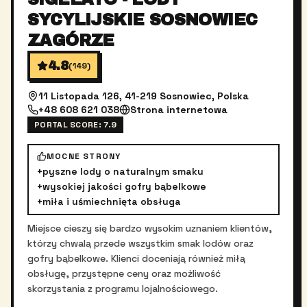
SYCYLIJSKIE SOSNOWIEC
ZAGÓRZE
4.8
(
149
)
11 Listopada 126, 41-219 Sosnowiec, Polska
+48 608 621 038
Strona internetowa
PORTAL SCORE:
7.9
MOCNE STRONY
+
pyszne lody o naturalnym smaku
+
wysokiej jakości gofry bąbelkowe
+
miła i uśmiechnięta obsługa
Miejsce cieszy się bardzo wysokim uznaniem klientów,
którzy chwalą przede wszystkim smak lodów oraz
gofry bąbelkowe. Klienci doceniają również miłą
obsługę, przystępne ceny oraz możliwość
skorzystania z programu lojalnościowego.