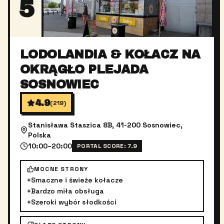
5
LODOLANDIA & KOŁACZ NA
OKRĄGŁO PLEJADA
SOSNOWIEC
4.9
(
219
)
Stanisława Staszica 8B, 41-200 Sosnowiec,
Polska
10:00–20:00
PORTAL SCORE:
7.9
MOCNE STRONY
+
Smaczne i świeże kołacze
+
Bardzo miła obsługa
+
Szeroki wybór słodkości