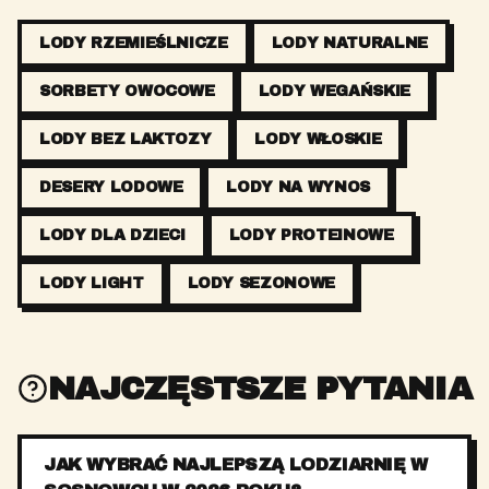
LODY RZEMIEŚLNICZE
LODY NATURALNE
SORBETY OWOCOWE
LODY WEGAŃSKIE
LODY BEZ LAKTOZY
LODY WŁOSKIE
DESERY LODOWE
LODY NA WYNOS
LODY DLA DZIECI
LODY PROTEINOWE
LODY LIGHT
LODY SEZONOWE
NAJCZĘSTSZE PYTANIA
JAK WYBRAĆ NAJLEPSZĄ LODZIARNIĘ W