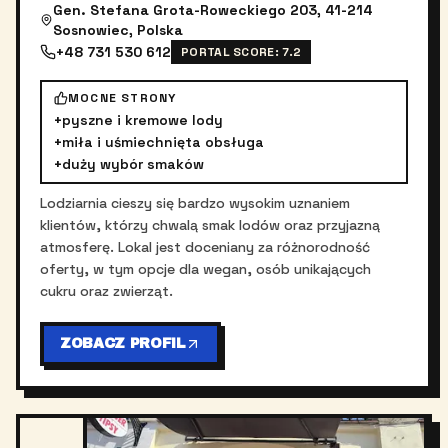
Gen. Stefana Grota-Roweckiego 203, 41-214
Sosnowiec, Polska
+48 731 530 612
PORTAL SCORE:
7.2
MOCNE STRONY
+
pyszne i kremowe lody
+
miła i uśmiechnięta obsługa
+
duży wybór smaków
Lodziarnia cieszy się bardzo wysokim uznaniem
klientów, którzy chwalą smak lodów oraz przyjazną
atmosferę. Lokal jest doceniany za różnorodność
oferty, w tym opcje dla wegan, osób unikających
cukru oraz zwierząt.
ZOBACZ PROFIL