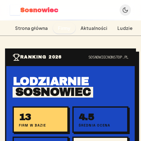
Sosnowiec
S
Strona główna
Firmy
Aktualności
Ludzie
RANKING 2026
SOSNOWIECNONSTOP.PL
LODZIARNIE
SOSNOWIEC
13
4.5
FIRM W BAZIE
ŚREDNIA OCENA