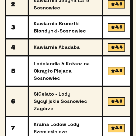
Kawiarnia Jedyna Cafe
2
4.9
Sosnowiec
Kawiarnia Brunetki
3
4.5
Blondynki-Sosnowiec
4
Kawiarnia Abadaba
4.4
Lodolandia & Kołacz na
5
Okrągło Plejada
4.9
Sosnowiec
SiGelato - Lody
6
Sycylijskie Sosnowiec
4.8
Zagórze
Kraina Lodów Lody
7
4.6
Rzemieślnicze