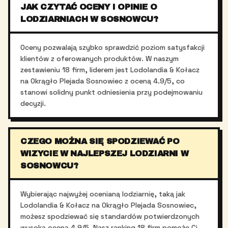
JAK CZYTAĆ OCENY I OPINIE O
LODZIARNIACH W SOSNOWCU?
Oceny pozwalają szybko sprawdzić poziom satysfakcji
klientów z oferowanych produktów. W naszym
zestawieniu 18 firm, liderem jest Lodolandia & Kołacz
na Okrągło Plejada Sosnowiec z oceną 4.9/5, co
stanowi solidny punkt odniesienia przy podejmowaniu
decyzji.
CZEGO MOŻNA SIĘ SPODZIEWAĆ PO
WIZYCIE W NAJLEPSZEJ LODZIARNI W
SOSNOWCU?
Wybierając najwyżej ocenianą lodziarnię, taką jak
Lodolandia & Kołacz na Okrągło Plejada Sosnowiec,
możesz spodziewać się standardów potwierdzonych
wysoką oceną 4.9/5. Nasz ranking 18 firm pomoże Ci