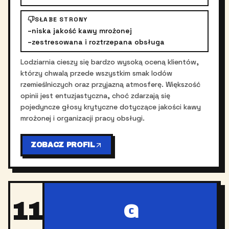
SŁABE STRONY
–
niska jakość kawy mrożonej
–
zestresowana i roztrzepana obsługa
Lodziarnia cieszy się bardzo wysoką oceną klientów,
którzy chwalą przede wszystkim smak lodów
rzemieślniczych oraz przyjazną atmosferę. Większość
opinii jest entuzjastyczna, choć zdarzają się
pojedyncze głosy krytyczne dotyczące jakości kawy
mrożonej i organizacji pracy obsługi.
ZOBACZ PROFIL
11
G