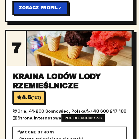
ZOBACZ PROFIL
7
KRAINA LODÓW LODY
RZEMIEŚLNICZE
4.6
(
123
)
Orla, 41-200 Sosnowiec, Polska
+48 600 217 188
Strona internetowa
PORTAL SCORE:
7.6
MOCNE STRONY