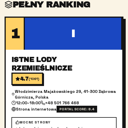
PEŁNY RANKING
1
I
ISTNE LODY
RZEMIEŚLNICZE
4.7
(
1061
)
Włodzimierza Majakowskiego 29, 41-300 Dąbrowa
Górnicza, Polska
12:00–18:00
+48 501 766 468
Strona internetowa
PORTAL SCORE:
8.4
MOCNE STRONY