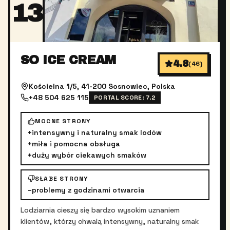
13
SO ICE CREAM
4.8
(
46
)
Kościelna 1/5, 41-200 Sosnowiec, Polska
+48 504 625 115
PORTAL SCORE:
7.2
MOCNE STRONY
+
intensywny i naturalny smak lodów
+
miła i pomocna obsługa
+
duży wybór ciekawych smaków
SŁABE STRONY
–
problemy z godzinami otwarcia
Lodziarnia cieszy się bardzo wysokim uznaniem
klientów, którzy chwalą intensywny, naturalny smak