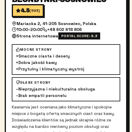
4.5
(
593
)
Mariacka 2, 41-205 Sosnowiec, Polska
10:00–20:00
+48 602 618 806
Strona internetowa
PORTAL SCORE:
8.3
MOCNE STRONY
+
Smaczne ciasta i desery
+
Dobra jakość kawy
+
Przytulny i klimatyczny wystrój
SŁABE STRONY
–
Nieprzyjazna i niekulturalna obsługa
–
Brak empatii personelu
Kawiarnia jest oceniana jako klimatyczne i spokojne
miejsce z bogatą ofertą smacznych ciast oraz kawy.
Doświadczenia klientów są jednak skrajnie różne ze
względu na bardzo nierówny poziom obsługi oraz