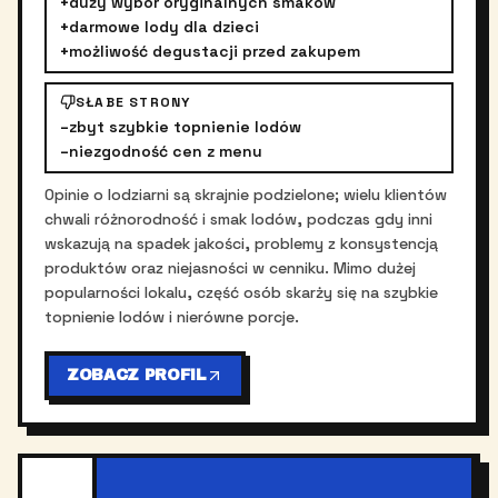
+
duży wybór oryginalnych smaków
+
darmowe lody dla dzieci
+
możliwość degustacji przed zakupem
SŁABE STRONY
–
zbyt szybkie topnienie lodów
–
niezgodność cen z menu
Opinie o lodziarni są skrajnie podzielone; wielu klientów
chwali różnorodność i smak lodów, podczas gdy inni
wskazują na spadek jakości, problemy z konsystencją
produktów oraz niejasności w cenniku. Mimo dużej
popularności lokalu, część osób skarży się na szybkie
topnienie lodów i nierówne porcje.
ZOBACZ PROFIL