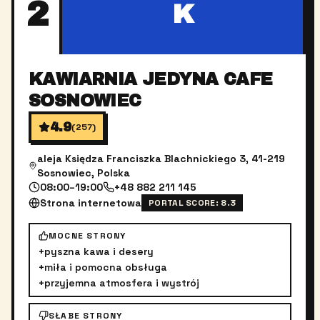
2
K
KAWIARNIA JEDYNA CAFE
SOSNOWIEC
4.9
(
257
)
aleja Księdza Franciszka Blachnickiego 3, 41-219
Sosnowiec, Polska
08:00–19:00
+48 882 211 145
Strona internetowa
PORTAL SCORE:
8.3
MOCNE STRONY
+
pyszna kawa i desery
+
miła i pomocna obsługa
+
przyjemna atmosfera i wystrój
SŁABE STRONY