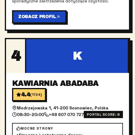
sporadyczne zastrzeżenia dotyczące czystości.
ZOBACZ PROFIL
4
K
KAWIARNIA ABADABA
4.4
(
1724
)
Modrzejowska 1, 41-200 Sosnowiec, Polska
08:30–20:00
+48 607 070 727
PORTAL SCORE:
8
MOCNE STRONY