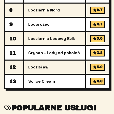
8
Lodziarnia Nord
4.7
9
Lodorożec
4.7
10
Lodziarnia Lodowy Bzik
5.0
11
Grycan - Lody od pokoleń
3.8
12
Lodzisław
5.0
13
So Ice Cream
4.8
POPULARNE USŁUGI