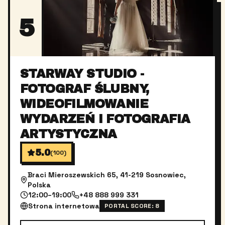
5
STARWAY STUDIO -
FOTOGRAF ŚLUBNY,
WIDEOFILMOWANIE
WYDARZEŃ I FOTOGRAFIA
ARTYSTYCZNA
5.0
(
100
)
Braci Mieroszewskich 65, 41-219 Sosnowiec,
Polska
12:00–19:00
+48 888 999 331
Strona internetowa
PORTAL SCORE:
8