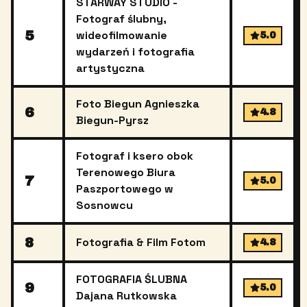
STARWAY STUDIO -
Fotograf ślubny,
5
wideofilmowanie
5.0
wydarzeń i fotografia
artystyczna
Foto Biegun Agnieszka
6
4.8
Biegun-Pyrsz
Fotograf i ksero obok
Terenowego Biura
7
5.0
Paszportowego w
Sosnowcu
8
Fotografia & Film Fotom
4.8
FOTOGRAFIA ŚLUBNA
9
5.0
Dajana Rutkowska