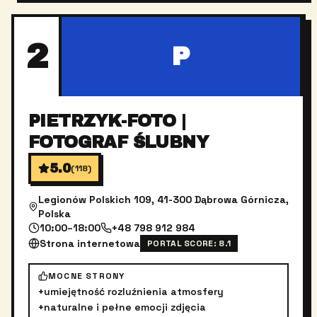
2
P
PIETRZYK-FOTO |
FOTOGRAF ŚLUBNY
5.0
(
118
)
Legionów Polskich 109, 41-300 Dąbrowa Górnicza,
Polska
10:00–18:00
+48 798 912 984
Strona internetowa
PORTAL SCORE:
8.1
MOCNE STRONY
+
umiejętność rozluźnienia atmosfery
+
naturalne i pełne emocji zdjęcia