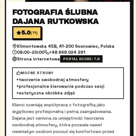
FOTOGRAFIA ŚLUBNA
DAJANA RUTKOWSKA
5.0
(
71
)
Klimontowska 45B, 41-200 Sosnowiec, Polska
09:00–20:00
+48 668 024 291
Strona internetowa
PORTAL SCORE:
7.9
MOCNE STRONY
+
tworzenie swobodnej atmosfery
+
profesjonalne kierowanie podczas sesji
+
estetyczna obróbka zdjęć
Klienci oceniają współpracę z fotografką jako
wyjątkowo profesjonalną i pełną zaangażowania.
Dajana jest ceniona za umiejętność tworzenia
swobodnej atmosfery, która pozwala nawet
nieśmiałym osobom poczuć się komfortowo przed