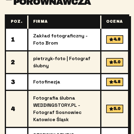
PORÓWNAWCZA
POZ.
FIRMA
OCENA
Zakład fotograficzny -
1
4.8
Foto Brom
pietrzyk-foto | Fotograf
2
5.0
ślubny
3
Fotofinezja
4.8
Fotografia ślubna
WEDDINGSTORY.PL -
4
5.0
Fotograf Sosnowiec
Katowice Śląsk