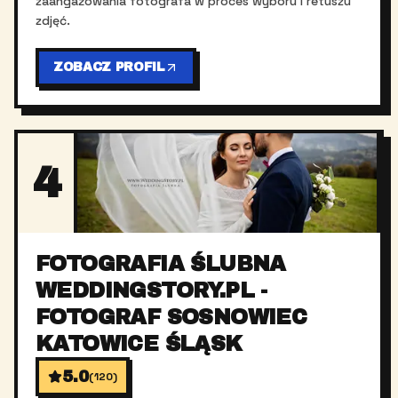
zaangażowania fotografa w proces wyboru i retuszu
zdjęć.
ZOBACZ PROFIL
4
FOTOGRAFIA ŚLUBNA
WEDDINGSTORY.PL -
FOTOGRAF SOSNOWIEC
KATOWICE ŚLĄSK
5.0
(
120
)