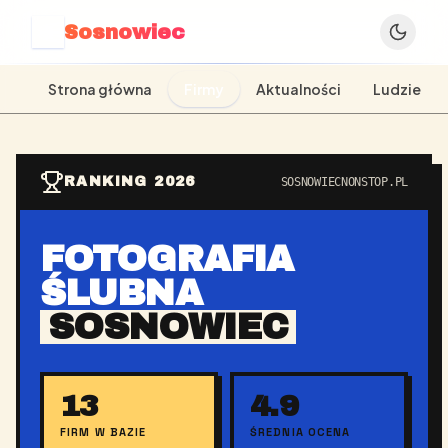
Sosnowiec
S
Strona główna
Firmy
Aktualności
Ludzie
RANKING 2026
SOSNOWIECNONSTOP.PL
FOTOGRAFIA
ŚLUBNA
SOSNOWIEC
13
4.9
FIRM W BAZIE
ŚREDNIA OCENA