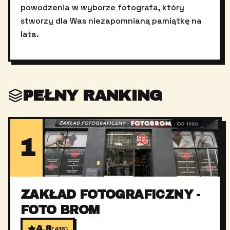
powodzenia w wyborze fotografa, który
stworzy dla Was niezapomnianą pamiątkę na
lata.
PEŁNY RANKING
1
ZAKŁAD FOTOGRAFICZNY -
FOTO BROM
4.8
(
416
)