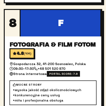
8
F
FOTOGRAFIA & FILM FOTOM
4.8
(
106
)
Gospodarcza 32, 41-200 Sosnowiec, Polska
09:30–17:30
+48 501 520 870
Strona internetowa
PORTAL SCORE:
7.9
MOCNE STRONY
+
wysoka jakość zdjęć okolicznościowych
+
konkurencyjne ceny usług
+
miła i profesjonalna obsługa