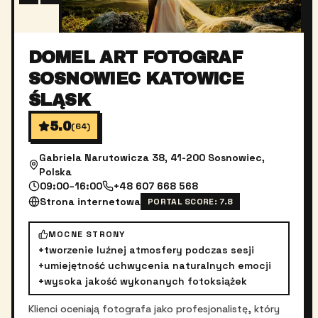
DOMEL ART FOTOGRAF
SOSNOWIEC KATOWICE
ŚLĄSK
5.0
(
64
)
Gabriela Narutowicza 38, 41-200 Sosnowiec,
Polska
09:00–16:00
+48 607 668 568
Strona internetowa
PORTAL SCORE:
7.8
MOCNE STRONY
+
tworzenie luźnej atmosfery podczas sesji
+
umiejętność uchwycenia naturalnych emocji
+
wysoka jakość wykonanych fotoksiążek
Klienci oceniają fotografa jako profesjonalistę, który