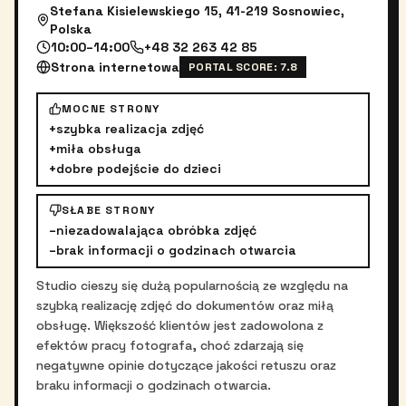
Stefana Kisielewskiego 15, 41-219 Sosnowiec,
Polska
10:00–14:00
+48 32 263 42 85
Strona internetowa
PORTAL SCORE:
7.8
MOCNE STRONY
+
szybka realizacja zdjęć
+
miła obsługa
+
dobre podejście do dzieci
SŁABE STRONY
–
niezadowalająca obróbka zdjęć
–
brak informacji o godzinach otwarcia
Studio cieszy się dużą popularnością ze względu na
szybką realizację zdjęć do dokumentów oraz miłą
obsługę. Większość klientów jest zadowolona z
efektów pracy fotografa, choć zdarzają się
negatywne opinie dotyczące jakości retuszu oraz
braku informacji o godzinach otwarcia.