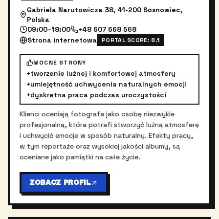
Gabriela Narutowicza 38, 41-200 Sosnowiec,
Polska
09:00–18:00
+48 607 668 568
Strona internetowa
PORTAL SCORE:
8.1
MOCNE STRONY
+
tworzenie luźnej i komfortowej atmosfery
+
umiejętność uchwycenia naturalnych emocji
+
dyskretna praca podczas uroczystości
Klienci oceniają fotografa jako osobę niezwykle
profesjonalną, która potrafi stworzyć luźną atmosferę
i uchwycić emocje w sposób naturalny. Efekty pracy,
w tym reportaże oraz wysokiej jakości albumy, są
oceniane jako pamiątki na całe życie.
ZOBACZ PROFIL