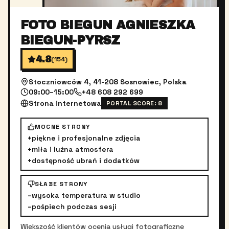
FOTO BIEGUN AGNIESZKA
BIEGUN-PYRSZ
4.8
(
154
)
Stoczniowców 4, 41-208 Sosnowiec, Polska
09:00–15:00
+48 608 292 699
Strona internetowa
PORTAL SCORE:
8
MOCNE STRONY
+
piękne i profesjonalne zdjęcia
+
miła i luźna atmosfera
+
dostępność ubrań i dodatków
SŁABE STRONY
–
wysoka temperatura w studio
–
pośpiech podczas sesji
Większość klientów ocenia usługi fotograficzne