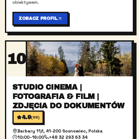
obiektywem.
ZOBACZ PROFIL
10
STUDIO CINEMA |
FOTOGRAFIA & FILM |
ZDJĘCIA DO DOKUMENTÓW
4.9
(
68
)
Barbary 11/I, 41-200 Sosnowiec, Polska
10:00–16:00
+48 32 293 63 34