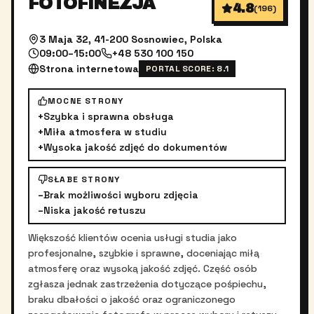
FOTOFINEZJA
4.8
(
196
)
3 Maja 32, 41-200 Sosnowiec, Polska
09:00–15:00
+48 530 100 150
Strona internetowa
PORTAL SCORE:
8.1
MOCNE STRONY
+
Szybka i sprawna obsługa
+
Miła atmosfera w studiu
+
Wysoka jakość zdjęć do dokumentów
SŁABE STRONY
–
Brak możliwości wyboru zdjęcia
–
Niska jakość retuszu
Większość klientów ocenia usługi studia jako
profesjonalne, szybkie i sprawne, doceniając miłą
atmosferę oraz wysoką jakość zdjęć. Część osób
zgłasza jednak zastrzeżenia dotyczące pośpiechu,
braku dbałości o jakość oraz ograniczonego