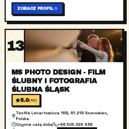
ZOBACZ PROFIL
13
MS PHOTO DESIGN - FILM
ŚLUBNY I FOTOGRAFIA
ŚLUBNA ŚLĄSK
5.0
(
42
)
Teofila Lenartowicza 168, 41-219 Sosnowiec,
Polska
Czynne całą dobę
+48 505 026 438